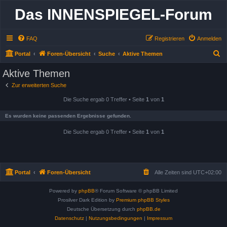
Das INNENSPIEGEL-Forum
FAQ
Registrieren
Anmelden
S
Portal
Foren-Übersicht
Suche
Aktive Themen
u
Aktive Themen
c
Zur erweiterten Suche
h
Die Suche ergab 0 Treffer • Seite
1
von
1
e
Es wurden keine passenden Ergebnisse gefunden.
Die Suche ergab 0 Treffer • Seite
1
von
1
Portal
Foren-Übersicht
Alle Zeiten sind
UTC+02:00
Powered by
phpBB
® Forum Software © phpBB Limited
Prosilver Dark Edition by
Premium phpBB Styles
Deutsche Übersetzung durch
phpBB.de
Datenschutz
|
Nutzungsbedingungen
|
Impressum