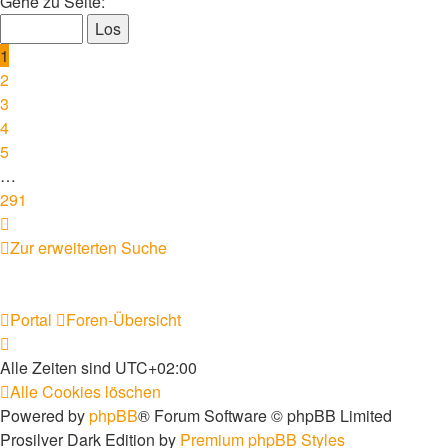
1
Gehe zu Seite:
von
291
1
2
3
4
5
…
291
Nächste
Zur erweiterten Suche
Portal
Foren-Übersicht
Alle Zeiten sind
UTC+02:00
Alle Cookies löschen
Powered by
phpBB
® Forum Software © phpBB Limited
Prosilver Dark Edition by
Premium phpBB Styles