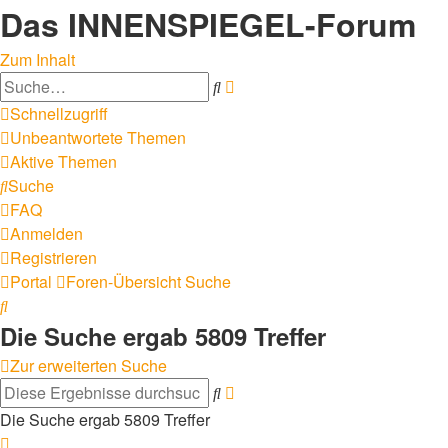
Das INNENSPIEGEL-Forum
Zum Inhalt
Erweiterte
Suche
Suche
Schnellzugriff
Unbeantwortete Themen
Aktive Themen
Suche
FAQ
Anmelden
Registrieren
Portal
Foren-Übersicht
Suche
Suche
Die Suche ergab 5809 Treffer
Zur erweiterten Suche
Erweiterte
Suche
Suche
Die Suche ergab 5809 Treffer
Seite