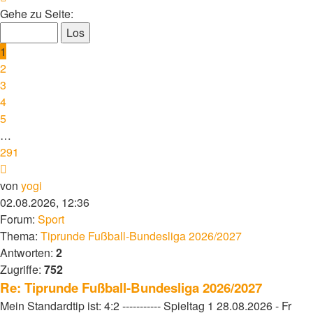
1
Gehe zu Seite:
von
291
1
2
3
4
5
…
291
Nächste
von
yogi
02.08.2026, 12:36
Forum:
Sport
Thema:
Tiprunde Fußball-Bundesliga 2026/2027
Antworten:
2
Zugriffe:
752
Re: Tiprunde Fußball-Bundesliga 2026/2027
Mein Standardtip ist: 4:2 ----------- Spieltag 1 28.08.2026 - Fr