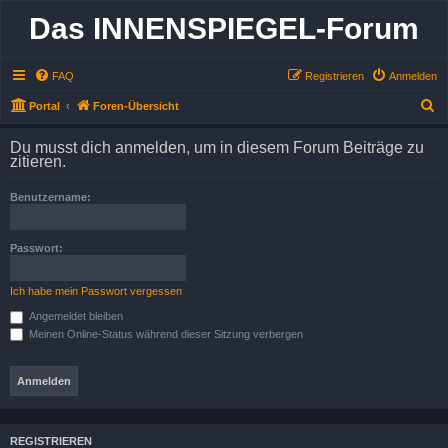
Das INNENSPIEGEL-Forum
FAQ
Registrieren
Anmelden
S
Portal
Foren-Übersicht
u
Du musst dich anmelden, um in diesem Forum Beiträge zu
c
zitieren.
h
Benutzername:
e
Passwort:
Ich habe mein Passwort vergessen
Angemeldet bleiben
Meinen Online-Status während dieser Sitzung verbergen
REGISTRIEREN