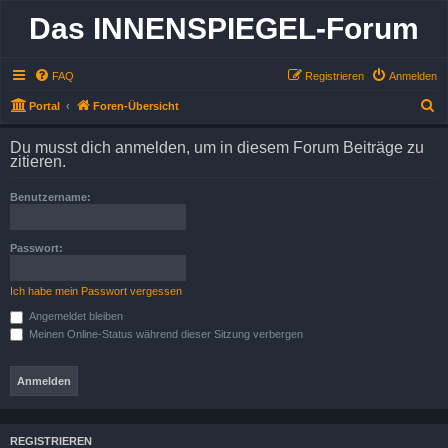
Das INNENSPIEGEL-Forum
FAQ
Registrieren
Anmelden
S
Portal
Foren-Übersicht
u
Du musst dich anmelden, um in diesem Forum Beiträge zu
c
zitieren.
h
Benutzername:
e
Passwort:
Ich habe mein Passwort vergessen
Angemeldet bleiben
Meinen Online-Status während dieser Sitzung verbergen
REGISTRIEREN