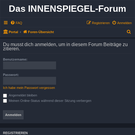
Das INNENSPIEGEL-Forum
FAQ
Registrieren
Anmelden
S
Portal
Foren-Übersicht
u
Du musst dich anmelden, um in diesem Forum Beiträge zu
c
zitieren.
h
Benutzername:
e
Passwort:
Ich habe mein Passwort vergessen
Angemeldet bleiben
Meinen Online-Status während dieser Sitzung verbergen
REGISTRIEREN