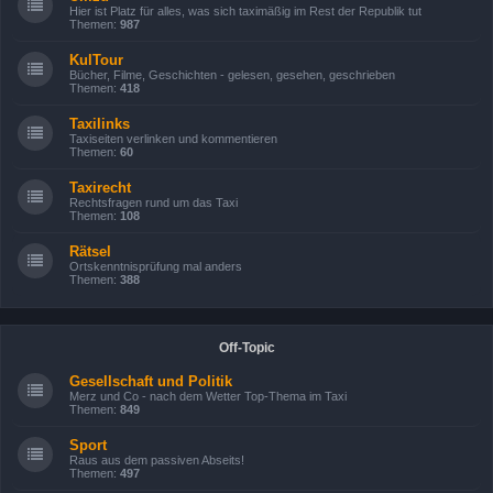
Hier ist Platz für alles, was sich taximäßig im Rest der Republik tut
Themen:
987
KulTour
Bücher, Filme, Geschichten - gelesen, gesehen, geschrieben
Themen:
418
Taxilinks
Taxiseiten verlinken und kommentieren
Themen:
60
Taxirecht
Rechtsfragen rund um das Taxi
Themen:
108
Rätsel
Ortskenntnisprüfung mal anders
Themen:
388
Off-Topic
Gesellschaft und Politik
Merz und Co - nach dem Wetter Top-Thema im Taxi
Themen:
849
Sport
Raus aus dem passiven Abseits!
Themen:
497