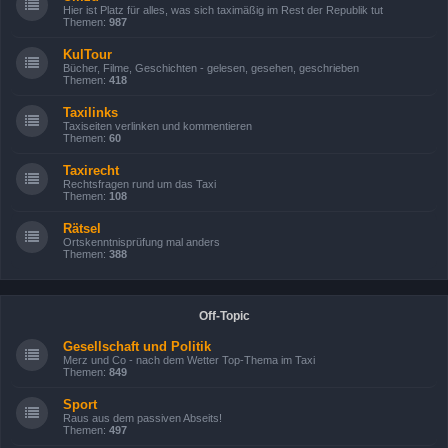
Hier ist Platz für alles, was sich taximäßig im Rest der Republik tut
Themen:
987
KulTour
Bücher, Filme, Geschichten - gelesen, gesehen, geschrieben
Themen:
418
Taxilinks
Taxiseiten verlinken und kommentieren
Themen:
60
Taxirecht
Rechtsfragen rund um das Taxi
Themen:
108
Rätsel
Ortskenntnisprüfung mal anders
Themen:
388
Off-Topic
Gesellschaft und Politik
Merz und Co - nach dem Wetter Top-Thema im Taxi
Themen:
849
Sport
Raus aus dem passiven Abseits!
Themen:
497