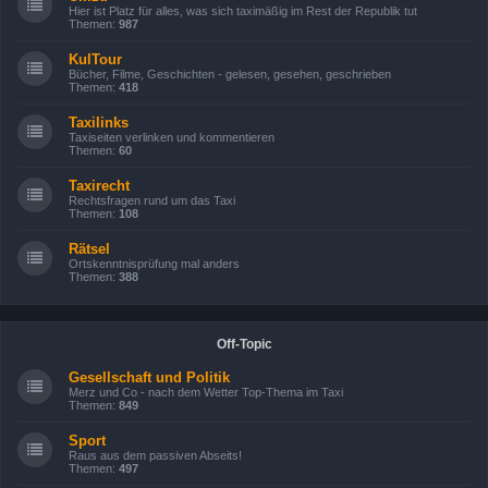
Hier ist Platz für alles, was sich taximäßig im Rest der Republik tut
Themen:
987
KulTour
Bücher, Filme, Geschichten - gelesen, gesehen, geschrieben
Themen:
418
Taxilinks
Taxiseiten verlinken und kommentieren
Themen:
60
Taxirecht
Rechtsfragen rund um das Taxi
Themen:
108
Rätsel
Ortskenntnisprüfung mal anders
Themen:
388
Off-Topic
Gesellschaft und Politik
Merz und Co - nach dem Wetter Top-Thema im Taxi
Themen:
849
Sport
Raus aus dem passiven Abseits!
Themen:
497