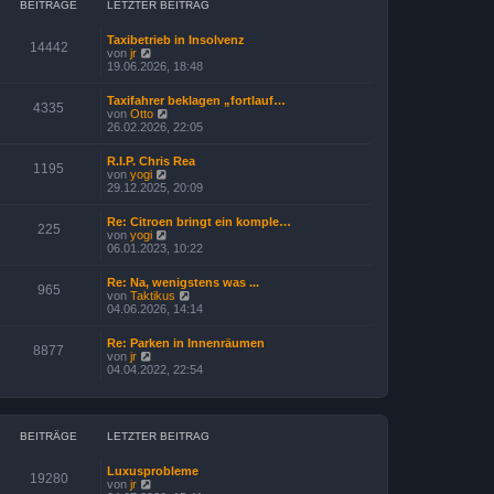
e
BEITRÄGE
LETZTER BEITRAG
t
r
r
B
a
Taxibetrieb in Insolvenz
e
14442
g
N
von
jr
i
e
19.06.2026, 18:48
t
u
r
e
a
Taxifahrer beklagen „fortlauf…
s
4335
g
N
von
Otto
t
e
26.02.2026, 22:05
e
u
r
e
B
R.I.P. Chris Rea
s
1195
e
N
von
yogi
t
i
e
29.12.2025, 20:09
e
t
u
r
r
e
B
Re: Citroen bringt ein komple…
a
s
225
e
N
von
yogi
g
t
i
e
06.01.2023, 10:22
e
t
u
r
r
e
B
Re: Na, wenigstens was ...
a
s
965
e
N
von
Taktikus
g
t
i
e
04.06.2026, 14:14
e
t
u
r
r
e
B
Re: Parken in Innenräumen
a
s
8877
e
N
von
jr
g
t
i
e
04.04.2022, 22:54
e
t
u
r
r
e
B
a
s
e
g
t
i
e
BEITRÄGE
LETZTER BEITRAG
t
r
r
B
a
Luxusprobleme
e
19280
g
N
von
jr
i