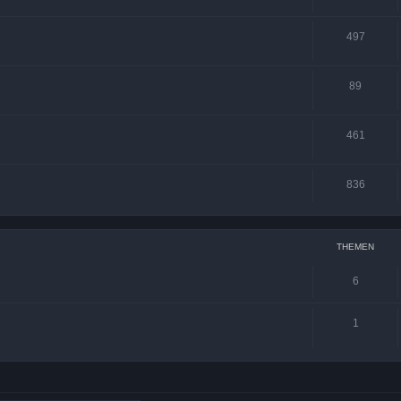
497
89
461
836
THEMEN
6
1