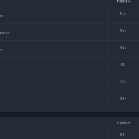
THEMEN
830
en
987
lik tut
418
en
60
108
388
THEMEN
849