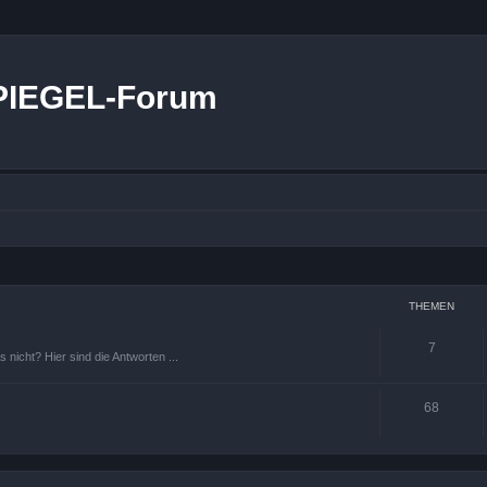
PIEGEL-Forum
THEMEN
7
icht? Hier sind die Antworten ...
68