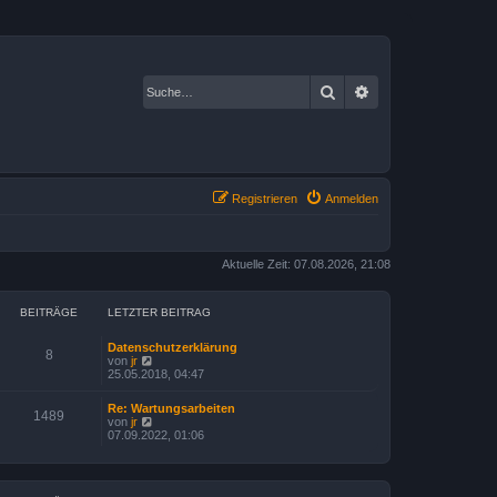
Suche
Erweiterte Suche
Registrieren
Anmelden
Aktuelle Zeit: 07.08.2026, 21:08
BEITRÄGE
LETZTER BEITRAG
Datenschutzerklärung
8
N
von
jr
e
25.05.2018, 04:47
u
e
Re: Wartungsarbeiten
s
1489
N
von
jr
t
e
07.09.2022, 01:06
e
u
r
e
B
s
e
t
i