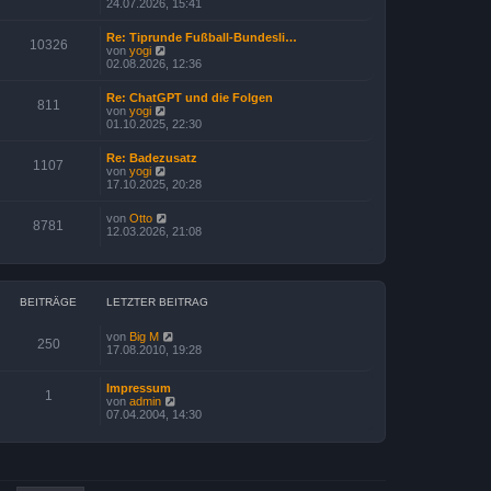
e
24.07.2026, 15:41
t
u
r
e
a
Re: Tiprunde Fußball-Bundesli…
s
10326
g
N
von
yogi
t
e
02.08.2026, 12:36
e
u
r
e
B
Re: ChatGPT und die Folgen
s
811
e
N
von
yogi
t
i
e
01.10.2025, 22:30
e
t
u
r
r
e
B
Re: Badezusatz
a
s
1107
e
N
von
yogi
g
t
i
e
17.10.2025, 20:28
e
t
u
r
r
e
B
N
von
Otto
a
s
8781
e
e
12.03.2026, 21:08
g
t
i
u
e
t
e
r
r
s
B
a
t
e
g
e
i
BEITRÄGE
LETZTER BEITRAG
r
t
B
r
e
N
von
Big M
a
250
i
e
17.08.2010, 19:28
g
t
u
r
e
Impressum
a
s
1
N
von
admin
g
t
e
07.04.2004, 14:30
e
u
r
e
B
s
e
t
i
e
t