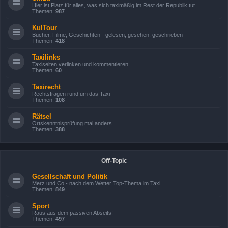
Hier ist Platz für alles, was sich taximäßig im Rest der Republik tut
Themen:
987
KulTour
Bücher, Filme, Geschichten - gelesen, gesehen, geschrieben
Themen:
418
Taxilinks
Taxiseiten verlinken und kommentieren
Themen:
60
Taxirecht
Rechtsfragen rund um das Taxi
Themen:
108
Rätsel
Ortskenntnisprüfung mal anders
Themen:
388
Off-Topic
Gesellschaft und Politik
Merz und Co - nach dem Wetter Top-Thema im Taxi
Themen:
849
Sport
Raus aus dem passiven Abseits!
Themen:
497