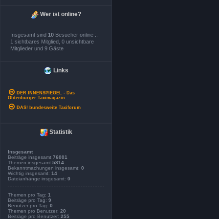
Wer ist online?
Insgesamt sind
10
Besucher online ::
1 sichtbares Mitglied, 0 unsichtbare
Mitglieder und 9 Gäste
Links
DER INNENSPIEGEL - Das
Oldenburger Taximagazin
DAS! bundesweite Taxiforum
Statistik
Insgesamt
Beiträge insgesamt
76001
Themen insgesamt
5814
Bekanntmachungen insgesamt:
0
Wichtig insgesamt:
14
Dateianhänge insgesamt:
0
Themen pro Tag:
1
Beiträge pro Tag:
9
Benutzer pro Tag:
0
Themen pro Benutzer:
20
Beiträge pro Benutzer:
255