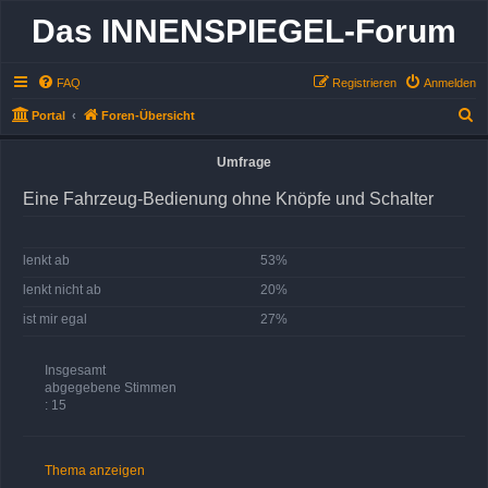
Das INNENSPIEGEL-Forum
FAQ
Registrieren
Anmelden
S
Portal
Foren-Übersicht
u
Umfrage
c
h
Eine Fahrzeug-Bedienung ohne Knöpfe und Schalter
e
lenkt ab
53%
lenkt nicht ab
20%
ist mir egal
27%
Insgesamt
abgegebene Stimmen
: 15
Thema anzeigen