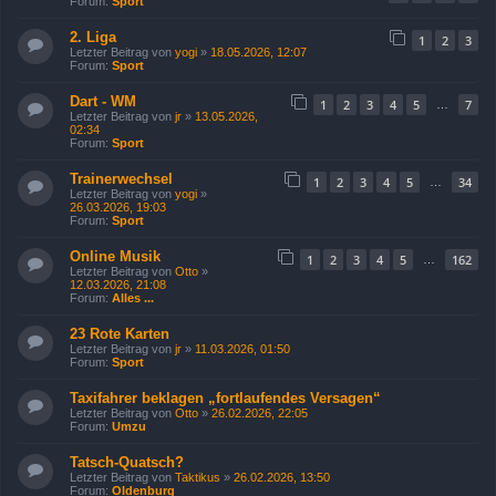
Forum:
Sport
2. Liga
1
2
3
Letzter Beitrag von
yogi
»
18.05.2026, 12:07
Forum:
Sport
Dart - WM
1
2
3
4
5
7
…
Letzter Beitrag von
jr
»
13.05.2026,
02:34
Forum:
Sport
Trainerwechsel
1
2
3
4
5
34
…
Letzter Beitrag von
yogi
»
26.03.2026, 19:03
Forum:
Sport
Online Musik
1
2
3
4
5
162
…
Letzter Beitrag von
Otto
»
12.03.2026, 21:08
Forum:
Alles ...
23 Rote Karten
Letzter Beitrag von
jr
»
11.03.2026, 01:50
Forum:
Sport
Taxifahrer beklagen „fortlaufendes Versagen“
Letzter Beitrag von
Otto
»
26.02.2026, 22:05
Forum:
Umzu
Tatsch-Quatsch?
Letzter Beitrag von
Taktikus
»
26.02.2026, 13:50
Forum:
Oldenburg