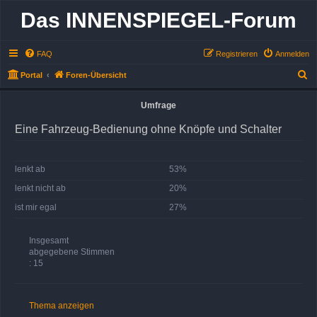
Das INNENSPIEGEL-Forum
FAQ
Registrieren
Anmelden
S
Portal
Foren-Übersicht
u
Umfrage
c
h
Eine Fahrzeug-Bedienung ohne Knöpfe und Schalter
e
lenkt ab
53%
lenkt nicht ab
20%
ist mir egal
27%
Insgesamt
abgegebene Stimmen
: 15
Thema anzeigen