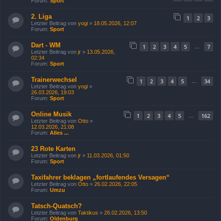
Forum:
Sport
2. Liga
1
2
3
Letzter Beitrag von
yogi
»
18.05.2026, 12:07
Forum:
Sport
Dart - WM
1
2
3
4
5
7
…
Letzter Beitrag von
jr
»
13.05.2026,
02:34
Forum:
Sport
Trainerwechsel
1
2
3
4
5
34
…
Letzter Beitrag von
yogi
»
26.03.2026, 19:03
Forum:
Sport
Online Musik
1
2
3
4
5
162
…
Letzter Beitrag von
Otto
»
12.03.2026, 21:08
Forum:
Alles ...
23 Rote Karten
Letzter Beitrag von
jr
»
11.03.2026, 01:50
Forum:
Sport
Taxifahrer beklagen „fortlaufendes Versagen“
Letzter Beitrag von
Otto
»
26.02.2026, 22:05
Forum:
Umzu
Tatsch-Quatsch?
Letzter Beitrag von
Taktikus
»
26.02.2026, 13:50
Forum:
Oldenburg