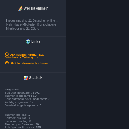
Wer ist online?
Insgesamt sind
21
Besucher online ::
0 sichtbare Mitglieder, 0 unsichtbare
Mitglieder und 21 Gäste
Links
DER INNENSPIEGEL - Das
Oldenburger Taximagazin
DAS! bundesweite Taxiforum
Statistik
Insgesamt
Beiträge insgesamt
76001
Themen insgesamt
5814
Bekanntmachungen insgesamt:
0
Wichtig insgesamt:
14
Dateianhänge insgesamt:
0
Themen pro Tag:
1
Beiträge pro Tag:
9
Benutzer pro Tag:
0
Themen pro Benutzer:
20
Beiträge pro Benutzer:
255