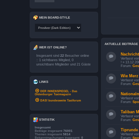
MEIN BOARD-STYLE
AKTUELLE BEITRÄGE
WER IST ONLINE?
Nachrich
Insgesamt sind
22
Besucher online
Verfasst vo
:: 1 sichtbares Mitglied, 0
!
» 13.12.20
unsichtbare Mitglieder und 21 Gäste
Forum:
Gese
Wie Merz
Verfasst vo
LINKS
Forum:
Gese
DER INNENSPIEGEL - Das
National
Oldenburger Taximagazin
Verfasst vo
DAS! bundesweite Taxiforum
Forum:
Spo
Taliban 
Verfasst vo
STATISTIK
Forum:
Gese
Insgesamt
Tiprunde
Beiträge insgesamt
76001
Verfasst vo
Themen insgesamt
5814
Bekanntmachungen insgesamt:
0
Forum:
Spo