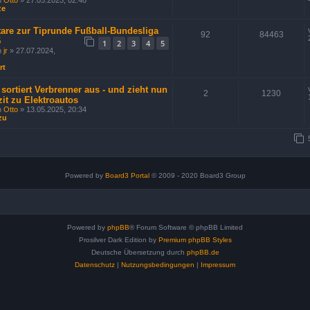
n
Otto
» 27.05.2025, 02:48
ze
re zur Tiprunde Fußball-Bundesliga
92
84463
5
1
2
3
4
5
n
jr
» 27.07.2024,
rt
 sortiert Verbrenner aus - und zieht nun
2
1230
zit zu Elektroautos
n
Otto
» 13.05.2025, 20:34
zu
5
Powered by
Board3 Portal
© 2009 - 2020 Board3 Group
Powered by
phpBB
® Forum Software © phpBB Limited
Prosilver Dark Edition by
Premium phpBB Styles
Deutsche Übersetzung durch
phpBB.de
Datenschutz
|
Nutzungsbedingungen
|
Impressum