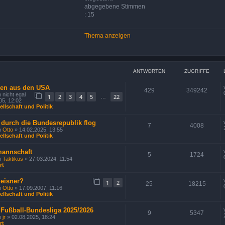
abgegebene Stimmen
: 15
Thema anzeigen
ANTWORTEN
ZUGRIFFE
ten aus den USA
429
349242
n
nicht egal
1
2
3
4
5
22
…
05, 12:02
llschaft und Politik
 durch die Bundesrepublik flog
7
4008
n
Otto
» 14.02.2025, 13:55
llschaft und Politik
mannschaft
5
1724
n
Taktikus
» 27.03.2024, 11:54
rt
Meisner?
1
2
25
18215
n
Otto
» 17.09.2007, 11:16
llschaft und Politik
 Fußball-Bundesliga 2025/2026
9
5347
n
jr
» 02.08.2025, 18:24
rt