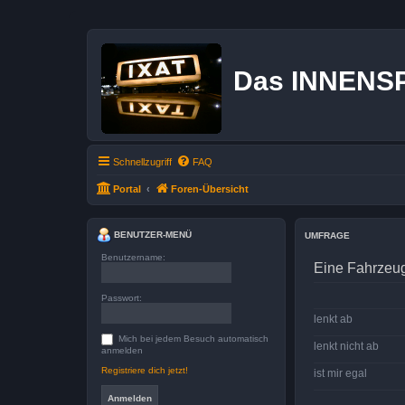
Das INNENS
Schnellzugriff
FAQ
Portal
Foren-Übersicht
BENUTZER-MENÜ
UMFRAGE
Benutzername:
Eine Fahrzeu
Passwort:
lenkt ab
Mich bei jedem Besuch automatisch
lenkt nicht ab
anmelden
Registriere dich jetzt!
ist mir egal