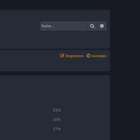
Suche
Erweiterte Suche
Registrieren
Anmelden
53%
20%
27%