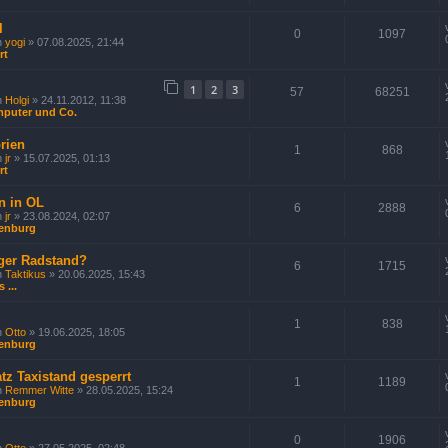
l
0
1097
n
yogi
» 07.08.2025, 21:44
rt
1
2
3
57
68251
n
Holgi
» 24.11.2012, 11:38
puter und Co.
rien
1
868
n
jr
» 15.07.2025, 01:13
rt
n in OL
6
2888
n
jr
» 23.08.2024, 02:07
enburg
nger Radstand?
6
1715
n
Taktikus
» 20.06.2025, 15:43
s ...
1
838
n
Otto
» 19.06.2025, 18:05
enburg
tz Taxistand gesperrt
1
1189
n
Remmer Witte
» 28.05.2025, 15:24
enburg
0
1906