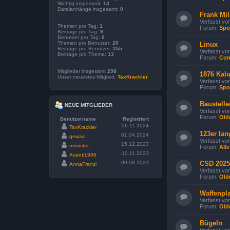
Wichtig insgesamt:
14
Dateianhänge insgesamt:
0
Frank Mil
Verfasst vo
Themen pro Tag:
1
Forum:
Spo
Beiträge pro Tag:
9
Benutzer pro Tag:
0
Themen pro Benutzer:
20
Linux
Beiträge pro Benutzer:
255
Verfasst vo
Beiträge pro Thema:
13
Forum:
Com
Mitglieder insgesamt
298
1876 Kalo
Unser neuestes Mitglied:
TaxKrackler
Verfasst vo
Forum:
Spo
Baustelle
NEUE MITGLIEDER
Verfasst vo
Forum:
Old
Benutzername
Registriert
06.11.2024
TaxKrackler
123er la
01.04.2024
gewas
Verfasst vo
15.12.2023
mrmister
Forum:
Alle
10.11.2023
Avanti1986
09.08.2023
CSD 2025
AnnaFranzi
Verfasst vo
Forum:
Old
Waffenpla
Verfasst vo
Forum:
Old
Bügeln