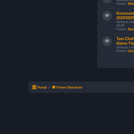
Verfasst vo
Forum:
Wit
Kommenta
2024/202
Verfasst vo
20:00
Forum:
Spo
Taxi-Chef
klares Fa
Verfasst vo
Forum:
Um
Portal
Foren-Übersicht