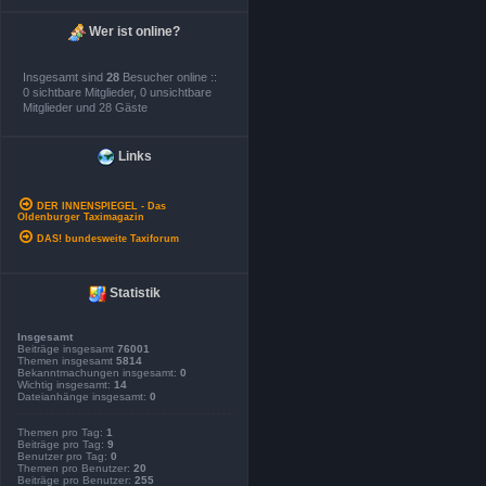
Wer ist online?
Insgesamt sind
28
Besucher online ::
0 sichtbare Mitglieder, 0 unsichtbare
Mitglieder und 28 Gäste
Links
DER INNENSPIEGEL - Das
Oldenburger Taximagazin
DAS! bundesweite Taxiforum
Statistik
Insgesamt
Beiträge insgesamt
76001
Themen insgesamt
5814
Bekanntmachungen insgesamt:
0
Wichtig insgesamt:
14
Dateianhänge insgesamt:
0
Themen pro Tag:
1
Beiträge pro Tag:
9
Benutzer pro Tag:
0
Themen pro Benutzer:
20
Beiträge pro Benutzer:
255