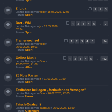
Forum:
Sport
2. Liga
1
2
3
Letzter Beitrag von
yogi
»
18.05.2026, 12:07
Forum:
Sport
Dart - WM
1
2
3
4
5
7
…
Letzter Beitrag von
jr
»
13.05.2026,
02:34
Forum:
Sport
Trainerwechsel
1
2
3
4
5
34
…
Letzter Beitrag von
yogi
»
26.03.2026, 19:03
Forum:
Sport
Online Musik
1
2
3
4
5
162
…
Letzter Beitrag von
Otto
»
12.03.2026, 21:08
Forum:
Alles ...
23 Rote Karten
Letzter Beitrag von
jr
»
11.03.2026, 01:50
Forum:
Sport
Taxifahrer beklagen „fortlaufendes Versagen“
Letzter Beitrag von
Otto
»
26.02.2026, 22:05
Forum:
Umzu
Tatsch-Quatsch?
Letzter Beitrag von
Taktikus
»
26.02.2026, 13:50
Forum:
Oldenburg