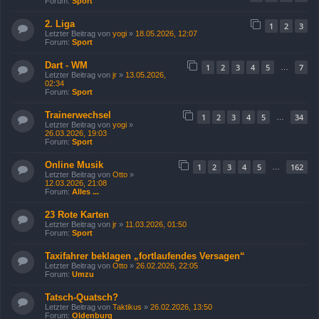
Forum:
Sport
2. Liga
1
2
3
Letzter Beitrag von
yogi
»
18.05.2026, 12:07
Forum:
Sport
Dart - WM
1
2
3
4
5
7
…
Letzter Beitrag von
jr
»
13.05.2026,
02:34
Forum:
Sport
Trainerwechsel
1
2
3
4
5
34
…
Letzter Beitrag von
yogi
»
26.03.2026, 19:03
Forum:
Sport
Online Musik
1
2
3
4
5
162
…
Letzter Beitrag von
Otto
»
12.03.2026, 21:08
Forum:
Alles ...
23 Rote Karten
Letzter Beitrag von
jr
»
11.03.2026, 01:50
Forum:
Sport
Taxifahrer beklagen „fortlaufendes Versagen“
Letzter Beitrag von
Otto
»
26.02.2026, 22:05
Forum:
Umzu
Tatsch-Quatsch?
Letzter Beitrag von
Taktikus
»
26.02.2026, 13:50
Forum:
Oldenburg