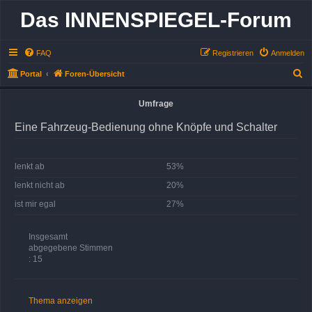
Das INNENSPIEGEL-Forum
FAQ
Registrieren
Anmelden
S
Portal
Foren-Übersicht
u
Umfrage
c
h
Eine Fahrzeug-Bedienung ohne Knöpfe und Schalter
e
lenkt ab
53%
lenkt nicht ab
20%
ist mir egal
27%
Insgesamt
abgegebene Stimmen
: 15
Thema anzeigen