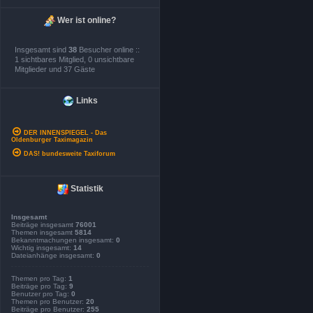
Wer ist online?
Insgesamt sind
38
Besucher online ::
1 sichtbares Mitglied, 0 unsichtbare
Mitglieder und 37 Gäste
Links
DER INNENSPIEGEL - Das
Oldenburger Taximagazin
DAS! bundesweite Taxiforum
Statistik
Insgesamt
Beiträge insgesamt
76001
Themen insgesamt
5814
Bekanntmachungen insgesamt:
0
Wichtig insgesamt:
14
Dateianhänge insgesamt:
0
Themen pro Tag:
1
Beiträge pro Tag:
9
Benutzer pro Tag:
0
Themen pro Benutzer:
20
Beiträge pro Benutzer:
255