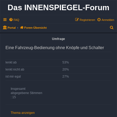
Das INNENSPIEGEL-Forum
FAQ
Registrieren
Anmelden
S
Portal
Foren-Übersicht
u
Umfrage
c
h
Eine Fahrzeug-Bedienung ohne Knöpfe und Schalter
e
lenkt ab
53%
lenkt nicht ab
20%
ist mir egal
27%
Insgesamt
abgegebene Stimmen
: 15
Thema anzeigen