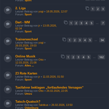
Forum:
Sport
2. Liga
1
2
3
Letzter Beitrag von
yogi
»
18.05.2026, 12:07
Forum:
Sport
Dart - WM
1
2
3
4
5
7
…
Letzter Beitrag von
jr
»
13.05.2026,
02:34
Forum:
Sport
Trainerwechsel
1
2
3
4
5
34
…
Letzter Beitrag von
yogi
»
26.03.2026, 19:03
Forum:
Sport
Online Musik
1
2
3
4
5
162
…
Letzter Beitrag von
Otto
»
12.03.2026, 21:08
Forum:
Alles ...
23 Rote Karten
Letzter Beitrag von
jr
»
11.03.2026, 01:50
Forum:
Sport
Taxifahrer beklagen „fortlaufendes Versagen“
Letzter Beitrag von
Otto
»
26.02.2026, 22:05
Forum:
Umzu
Tatsch-Quatsch?
Letzter Beitrag von
Taktikus
»
26.02.2026, 13:50
Forum:
Oldenburg