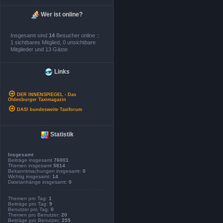
Wer ist online?
Insgesamt sind
14
Besucher online ::
1 sichtbares Mitglied, 0 unsichtbare
Mitglieder und 13 Gäste
Links
DER INNENSPIEGEL - Das
Oldenburger Taximagazin
DAS! bundesweite Taxiforum
Statistik
Insgesamt
Beiträge insgesamt
76001
Themen insgesamt
5814
Bekanntmachungen insgesamt:
0
Wichtig insgesamt:
14
Dateianhänge insgesamt:
0
Themen pro Tag:
1
Beiträge pro Tag:
9
Benutzer pro Tag:
0
Themen pro Benutzer:
20
Beiträge pro Benutzer:
255