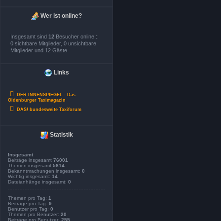
Wer ist online?
Insgesamt sind
12
Besucher online ::
0 sichtbare Mitglieder, 0 unsichtbare
Mitglieder und 12 Gäste
Links
DER INNENSPIEGEL - Das
Oldenburger Taximagazin
DAS! bundesweite Taxiforum
Statistik
Insgesamt
Beiträge insgesamt
76001
Themen insgesamt
5814
Bekanntmachungen insgesamt:
0
Wichtig insgesamt:
14
Dateianhänge insgesamt:
0
Themen pro Tag:
1
Beiträge pro Tag:
9
Benutzer pro Tag:
0
Themen pro Benutzer:
20
Beiträge pro Benutzer:
255