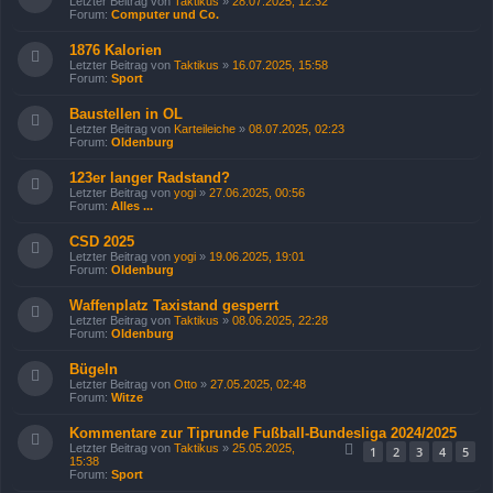
Letzter Beitrag von
Taktikus
»
28.07.2025, 12:32
Forum:
Computer und Co.
1876 Kalorien
Letzter Beitrag von
Taktikus
»
16.07.2025, 15:58
Forum:
Sport
Baustellen in OL
Letzter Beitrag von
Karteileiche
»
08.07.2025, 02:23
Forum:
Oldenburg
123er langer Radstand?
Letzter Beitrag von
yogi
»
27.06.2025, 00:56
Forum:
Alles ...
CSD 2025
Letzter Beitrag von
yogi
»
19.06.2025, 19:01
Forum:
Oldenburg
Waffenplatz Taxistand gesperrt
Letzter Beitrag von
Taktikus
»
08.06.2025, 22:28
Forum:
Oldenburg
Bügeln
Letzter Beitrag von
Otto
»
27.05.2025, 02:48
Forum:
Witze
Kommentare zur Tiprunde Fußball-Bundesliga 2024/2025
Letzter Beitrag von
Taktikus
»
25.05.2025,
1
2
3
4
5
15:38
Forum:
Sport