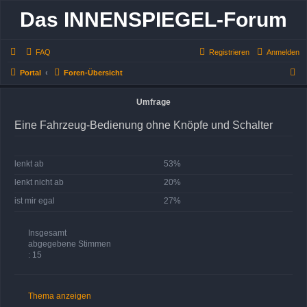
Das INNENSPIEGEL-Forum
FAQ
Registrieren
Anmelden
S
Portal
Foren-Übersicht
u
Umfrage
c
h
Eine Fahrzeug-Bedienung ohne Knöpfe und Schalter
e
lenkt ab
53%
lenkt nicht ab
20%
ist mir egal
27%
Insgesamt
abgegebene Stimmen
: 15
Thema anzeigen