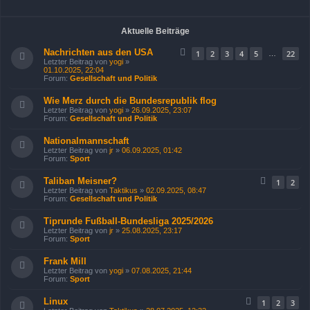
Aktuelle Beiträge
Nachrichten aus den USA
1
2
3
4
5
22
…
Letzter Beitrag von
yogi
»
01.10.2025, 22:04
Forum:
Gesellschaft und Politik
Wie Merz durch die Bundesrepublik flog
Letzter Beitrag von
yogi
»
26.09.2025, 23:07
Forum:
Gesellschaft und Politik
Nationalmannschaft
Letzter Beitrag von
jr
»
06.09.2025, 01:42
Forum:
Sport
Taliban Meisner?
1
2
Letzter Beitrag von
Taktikus
»
02.09.2025, 08:47
Forum:
Gesellschaft und Politik
Tiprunde Fußball-Bundesliga 2025/2026
Letzter Beitrag von
jr
»
25.08.2025, 23:17
Forum:
Sport
Frank Mill
Letzter Beitrag von
yogi
»
07.08.2025, 21:44
Forum:
Sport
Linux
1
2
3