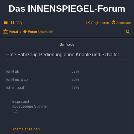
Das INNENSPIEGEL-Forum
FAQ
Registrieren
Anmelden
S
Portal
Foren-Übersicht
u
Umfrage
c
h
Eine Fahrzeug-Bedienung ohne Knöpfe und Schalter
e
lenkt ab
53%
lenkt nicht ab
20%
ist mir egal
27%
Insgesamt
abgegebene Stimmen
: 15
Thema anzeigen