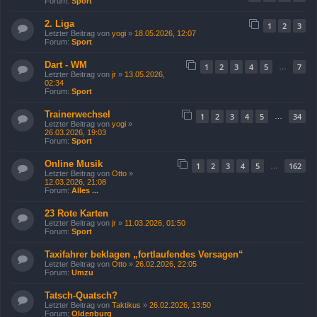
Forum:
Sport
2. Liga
1
2
3
Letzter Beitrag von
yogi
»
18.05.2026, 12:07
Forum:
Sport
Dart - WM
1
2
3
4
5
7
…
Letzter Beitrag von
jr
»
13.05.2026,
02:34
Forum:
Sport
Trainerwechsel
1
2
3
4
5
34
…
Letzter Beitrag von
yogi
»
26.03.2026, 19:03
Forum:
Sport
Online Musik
1
2
3
4
5
162
…
Letzter Beitrag von
Otto
»
12.03.2026, 21:08
Forum:
Alles ...
23 Rote Karten
Letzter Beitrag von
jr
»
11.03.2026, 01:50
Forum:
Sport
Taxifahrer beklagen „fortlaufendes Versagen“
Letzter Beitrag von
Otto
»
26.02.2026, 22:05
Forum:
Umzu
Tatsch-Quatsch?
Letzter Beitrag von
Taktikus
»
26.02.2026, 13:50
Forum:
Oldenburg