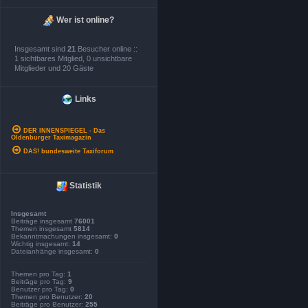
Wer ist online?
Insgesamt sind
21
Besucher online ::
1 sichtbares Mitglied, 0 unsichtbare
Mitglieder und 20 Gäste
Links
DER INNENSPIEGEL - Das
Oldenburger Taximagazin
DAS! bundesweite Taxiforum
Statistik
Insgesamt
Beiträge insgesamt
76001
Themen insgesamt
5814
Bekanntmachungen insgesamt:
0
Wichtig insgesamt:
14
Dateianhänge insgesamt:
0
Themen pro Tag:
1
Beiträge pro Tag:
9
Benutzer pro Tag:
0
Themen pro Benutzer:
20
Beiträge pro Benutzer:
255