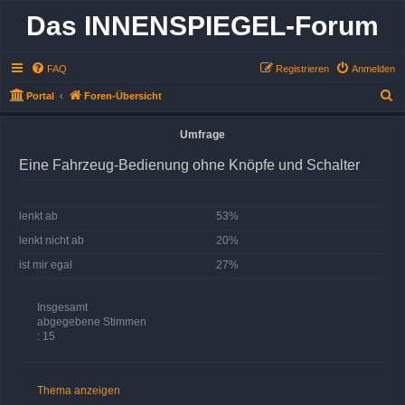
Das INNENSPIEGEL-Forum
FAQ
Registrieren
Anmelden
S
Portal
Foren-Übersicht
u
Umfrage
c
h
Eine Fahrzeug-Bedienung ohne Knöpfe und Schalter
e
lenkt ab
53%
lenkt nicht ab
20%
ist mir egal
27%
Insgesamt
abgegebene Stimmen
: 15
Thema anzeigen