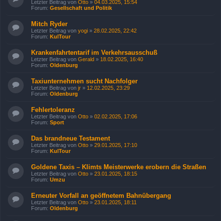
Letzter Beitrag von
Otto
»
04.03.2025, 15:54
Forum:
Gesellschaft und Politik
Mitch Ryder
Letzter Beitrag von
yogi
»
28.02.2025, 22:42
Forum:
KulTour
Krankenfahrtentarif im Verkehrsausschuß
Letzter Beitrag von
Gerald
»
18.02.2025, 16:40
Forum:
Oldenburg
Taxiunternehmen sucht Nachfolger
Letzter Beitrag von
jr
»
12.02.2025, 23:29
Forum:
Oldenburg
Fehlertoleranz
Letzter Beitrag von
Otto
»
02.02.2025, 17:06
Forum:
Sport
Das brandneue Testament
Letzter Beitrag von
Otto
»
29.01.2025, 17:10
Forum:
KulTour
Goldene Taxis – Klimts Meisterwerke erobern die Straßen
Letzter Beitrag von
Otto
»
23.01.2025, 18:15
Forum:
Umzu
Erneuter Vorfall an geöffnetem Bahnübergang
Letzter Beitrag von
Otto
»
23.01.2025, 18:11
Forum:
Oldenburg