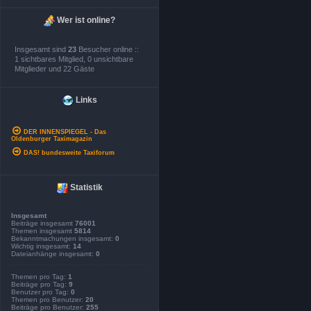
Wer ist online?
Insgesamt sind
23
Besucher online ::
1 sichtbares Mitglied, 0 unsichtbare
Mitglieder und 22 Gäste
Links
DER INNENSPIEGEL - Das
Oldenburger Taximagazin
DAS! bundesweite Taxiforum
Statistik
Insgesamt
Beiträge insgesamt
76001
Themen insgesamt
5814
Bekanntmachungen insgesamt:
0
Wichtig insgesamt:
14
Dateianhänge insgesamt:
0
Themen pro Tag:
1
Beiträge pro Tag:
9
Benutzer pro Tag:
0
Themen pro Benutzer:
20
Beiträge pro Benutzer:
255