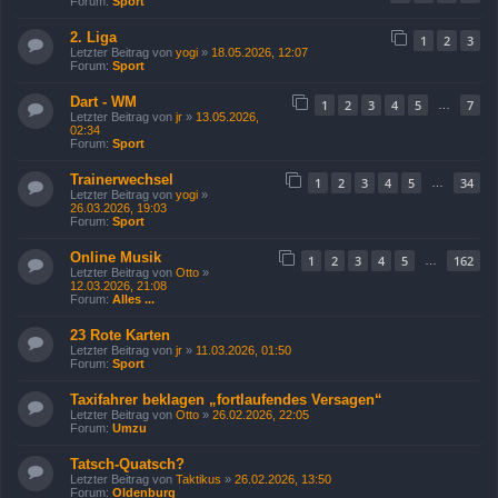
Forum:
Sport
2. Liga
1
2
3
Letzter Beitrag von
yogi
»
18.05.2026, 12:07
Forum:
Sport
Dart - WM
1
2
3
4
5
7
…
Letzter Beitrag von
jr
»
13.05.2026,
02:34
Forum:
Sport
Trainerwechsel
1
2
3
4
5
34
…
Letzter Beitrag von
yogi
»
26.03.2026, 19:03
Forum:
Sport
Online Musik
1
2
3
4
5
162
…
Letzter Beitrag von
Otto
»
12.03.2026, 21:08
Forum:
Alles ...
23 Rote Karten
Letzter Beitrag von
jr
»
11.03.2026, 01:50
Forum:
Sport
Taxifahrer beklagen „fortlaufendes Versagen“
Letzter Beitrag von
Otto
»
26.02.2026, 22:05
Forum:
Umzu
Tatsch-Quatsch?
Letzter Beitrag von
Taktikus
»
26.02.2026, 13:50
Forum:
Oldenburg