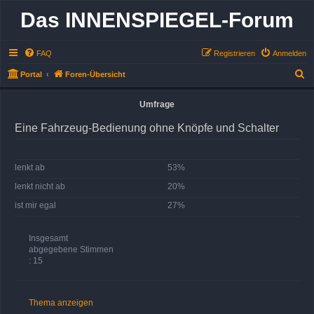
Das INNENSPIEGEL-Forum
FAQ
Registrieren
Anmelden
S
Portal
Foren-Übersicht
u
Umfrage
c
h
Eine Fahrzeug-Bedienung ohne Knöpfe und Schalter
e
lenkt ab
53%
lenkt nicht ab
20%
ist mir egal
27%
Insgesamt
abgegebene Stimmen
: 15
Thema anzeigen