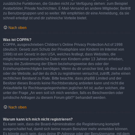
zusätzliche Funktionen, die Gästen nicht zur Verfügung stehen: zum Beispiel
Avatarbilder, Private Nachrichten, E-Mail-Versand an andere Mitglieder, Beitritt
zu Benutzergruppen und so weiter. Wir empfehlen dir eine Anmeldung, da sie
schnell erledigt ist und dir zahlreiche Vorteile bietet.
Nach oben
Was ist COPPA?
COPPA, ausgeschrieben Children’s Online Privacy Protection Act of 1998
(deutsch: Gesetz zum Schutz der Privatsphäre von Kindern im Internet von
1998) ist ein Gesetz in den USA, welches festlegt, dass Websites, die
möglicherweise persönliche Daten von Kindern unter 13 Jahren erheben,
hierzu die Zustimmung der Eltern beziehungsweise des oder der
Erziehungsberechtigten benötigen. Wenn du dir unsicher bist, ob dies auf dich
oder die Website, auf der du dich zu registrieren versuchst, zutrifft, ziehe einen
rechtlichen Beistand zu Rate. Bitte beachte, dass phpBB Limited und der
Besitzer dieses Boards keine Rechtsberatung anbieten kann und nicht die
Anlaufstelle für Rechtsangelegenheiten jeglicher Art ist; außer solchen, die
unter der Frage „An wen soll ich mich wenden, falls es Beschwerden oder
juristische Anfragen zu diesem Forum gibt?“ behandelt werden.
Nach oben
Warum kann ich mich nicht registrieren?
Es kann sein, dass die Board-Administration die Registrierung komplett
ausgeschaltet hat, damit sich keine neuen Benutzer mehr anmelden können.
Es könnte auch sein, dass deine IP-Adresse oder der Benutzername, mit dem