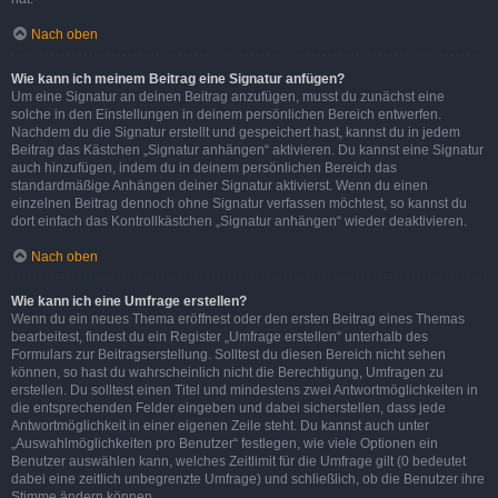
Nach oben
Wie kann ich meinem Beitrag eine Signatur anfügen?
Um eine Signatur an deinen Beitrag anzufügen, musst du zunächst eine
solche in den Einstellungen in deinem persönlichen Bereich entwerfen.
Nachdem du die Signatur erstellt und gespeichert hast, kannst du in jedem
Beitrag das Kästchen „Signatur anhängen“ aktivieren. Du kannst eine Signatur
auch hinzufügen, indem du in deinem persönlichen Bereich das
standardmäßige Anhängen deiner Signatur aktivierst. Wenn du einen
einzelnen Beitrag dennoch ohne Signatur verfassen möchtest, so kannst du
dort einfach das Kontrollkästchen „Signatur anhängen“ wieder deaktivieren.
Nach oben
Wie kann ich eine Umfrage erstellen?
Wenn du ein neues Thema eröffnest oder den ersten Beitrag eines Themas
bearbeitest, findest du ein Register „Umfrage erstellen“ unterhalb des
Formulars zur Beitragserstellung. Solltest du diesen Bereich nicht sehen
können, so hast du wahrscheinlich nicht die Berechtigung, Umfragen zu
erstellen. Du solltest einen Titel und mindestens zwei Antwortmöglichkeiten in
die entsprechenden Felder eingeben und dabei sicherstellen, dass jede
Antwortmöglichkeit in einer eigenen Zeile steht. Du kannst auch unter
„Auswahlmöglichkeiten pro Benutzer“ festlegen, wie viele Optionen ein
Benutzer auswählen kann, welches Zeitlimit für die Umfrage gilt (0 bedeutet
dabei eine zeitlich unbegrenzte Umfrage) und schließlich, ob die Benutzer ihre
Stimme ändern können.