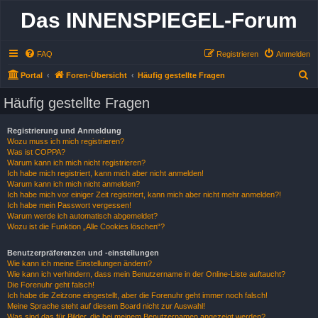
Das INNENSPIEGEL-Forum
FAQ
Registrieren
Anmelden
S
Portal
Foren-Übersicht
Häufig gestellte Fragen
u
Häufig gestellte Fragen
c
h
Registrierung und Anmeldung
Wozu muss ich mich registrieren?
e
Was ist COPPA?
Warum kann ich mich nicht registrieren?
Ich habe mich registriert, kann mich aber nicht anmelden!
Warum kann ich mich nicht anmelden?
Ich habe mich vor einiger Zeit registriert, kann mich aber nicht mehr anmelden?!
Ich habe mein Passwort vergessen!
Warum werde ich automatisch abgemeldet?
Wozu ist die Funktion „Alle Cookies löschen“?
Benutzerpräferenzen und -einstellungen
Wie kann ich meine Einstellungen ändern?
Wie kann ich verhindern, dass mein Benutzername in der Online-Liste auftaucht?
Die Forenuhr geht falsch!
Ich habe die Zeitzone eingestellt, aber die Forenuhr geht immer noch falsch!
Meine Sprache steht auf diesem Board nicht zur Auswahl!
Was sind das für Bilder, die bei meinem Benutzernamen angezeigt werden?