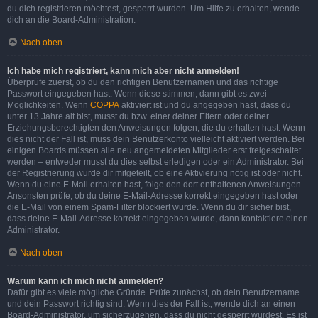
du dich registrieren möchtest, gesperrt wurden. Um Hilfe zu erhalten, wende
dich an die Board-Administration.
Nach oben
Ich habe mich registriert, kann mich aber nicht anmelden!
Überprüfe zuerst, ob du den richtigen Benutzernamen und das richtige
Passwort eingegeben hast. Wenn diese stimmen, dann gibt es zwei
Möglichkeiten. Wenn
COPPA
aktiviert ist und du angegeben hast, dass du
unter 13 Jahre alt bist, musst du bzw. einer deiner Eltern oder deiner
Erziehungsberechtigten den Anweisungen folgen, die du erhalten hast. Wenn
dies nicht der Fall ist, muss dein Benutzerkonto vielleicht aktiviert werden. Bei
einigen Boards müssen alle neu angemeldeten Mitglieder erst freigeschaltet
werden – entweder musst du dies selbst erledigen oder ein Administrator. Bei
der Registrierung wurde dir mitgeteilt, ob eine Aktivierung nötig ist oder nicht.
Wenn du eine E-Mail erhalten hast, folge den dort enthaltenen Anweisungen.
Ansonsten prüfe, ob du deine E-Mail-Adresse korrekt eingegeben hast oder
die E-Mail von einem Spam-Filter blockiert wurde. Wenn du dir sicher bist,
dass deine E-Mail-Adresse korrekt eingegeben wurde, dann kontaktiere einen
Administrator.
Nach oben
Warum kann ich mich nicht anmelden?
Dafür gibt es viele mögliche Gründe. Prüfe zunächst, ob dein Benutzername
und dein Passwort richtig sind. Wenn dies der Fall ist, wende dich an einen
Board-Administrator, um sicherzugehen, dass du nicht gesperrt wurdest. Es ist