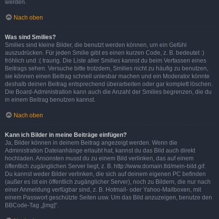
werden.
Nach oben
Was sind Smilies?
Smilies sind kleine Bilder, die benutzt werden können, um ein Gefühl
auszudrücken. Für jeden Smilie gibt es einen kurzen Code, z. B. bedeutet :)
fröhlich und :( traurig. Die Liste aller Smilies kannst du beim Verfassen eines
Beitrags sehen. Versuche bitte trotzdem, Smilies nicht zu häufig zu benutzen,
sie können einen Beitrag schnell unlesbar machen und ein Moderator könnte
deshalb deinen Beitrag entsprechend überarbeiten oder gar komplett löschen.
Die Board-Administration kann auch die Anzahl der Smilies begrenzen, die du
in einem Beitrag benutzen kannst.
Nach oben
Kann ich Bilder in meine Beiträge einfügen?
Ja, Bilder können in deinem Beitrag angezeigt werden. Wenn die
Administration Dateianhänge erlaubt hat, kannst du das Bild auch direkt
hochladen. Ansonsten musst du zu einem Bild verlinken, das auf einem
öffentlich zugänglichen Server liegt, z. B. http://www.domain.tld/mein-bild.gif.
Du kannst weder Bilder verlinken, die sich auf deinem eigenen PC befinden
(außer es ist ein öffentlich zugänglicher Server), noch zu Bildern, die nur nach
einer Anmeldung verfügbar sind, z. B. Hotmail- oder Yahoo-Mailboxen, mit
einem Passwort geschützte Seiten usw. Um das Bild anzuzeigen, benutze den
BBCode-Tag „[img]“.