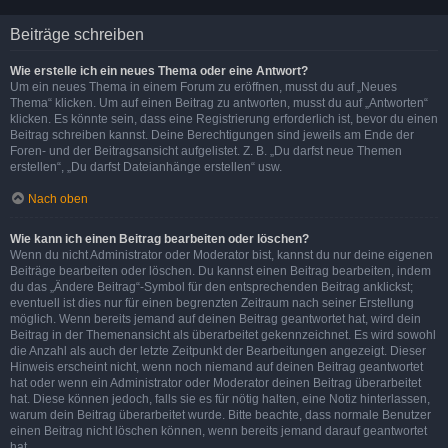
Beiträge schreiben
Wie erstelle ich ein neues Thema oder eine Antwort?
Um ein neues Thema in einem Forum zu eröffnen, musst du auf „Neues
Thema“ klicken. Um auf einen Beitrag zu antworten, musst du auf „Antworten“
klicken. Es könnte sein, dass eine Registrierung erforderlich ist, bevor du einen
Beitrag schreiben kannst. Deine Berechtigungen sind jeweils am Ende der
Foren- und der Beitragsansicht aufgelistet. Z. B. „Du darfst neue Themen
erstellen“, „Du darfst Dateianhänge erstellen“ usw.
Nach oben
Wie kann ich einen Beitrag bearbeiten oder löschen?
Wenn du nicht Administrator oder Moderator bist, kannst du nur deine eigenen
Beiträge bearbeiten oder löschen. Du kannst einen Beitrag bearbeiten, indem
du das „Ändere Beitrag“-Symbol für den entsprechenden Beitrag anklickst;
eventuell ist dies nur für einen begrenzten Zeitraum nach seiner Erstellung
möglich. Wenn bereits jemand auf deinen Beitrag geantwortet hat, wird dein
Beitrag in der Themenansicht als überarbeitet gekennzeichnet. Es wird sowohl
die Anzahl als auch der letzte Zeitpunkt der Bearbeitungen angezeigt. Dieser
Hinweis erscheint nicht, wenn noch niemand auf deinen Beitrag geantwortet
hat oder wenn ein Administrator oder Moderator deinen Beitrag überarbeitet
hat. Diese können jedoch, falls sie es für nötig halten, eine Notiz hinterlassen,
warum dein Beitrag überarbeitet wurde. Bitte beachte, dass normale Benutzer
einen Beitrag nicht löschen können, wenn bereits jemand darauf geantwortet
hat.