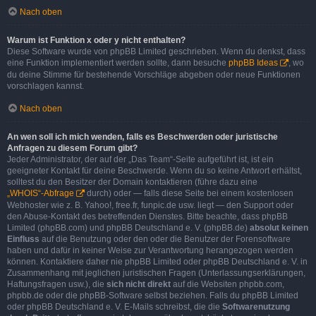
Nach oben
Warum ist Funktion x oder y nicht enthalten?
Diese Software wurde von phpBB Limited geschrieben. Wenn du denkst, dass
eine Funktion implementiert werden sollte, dann besuche
phpBB Ideas
, wo
du deine Stimme für bestehende Vorschläge abgeben oder neue Funktionen
vorschlagen kannst.
Nach oben
An wen soll ich mich wenden, falls es Beschwerden oder juristische
Anfragen zu diesem Forum gibt?
Jeder Administrator, der auf der „Das Team“-Seite aufgeführt ist, ist ein
geeigneter Kontakt für deine Beschwerde. Wenn du so keine Antwort erhältst,
solltest du den Besitzer der Domain kontaktieren (führe dazu eine
„WHOIS“-Abfrage
durch) oder — falls diese Seite bei einem kostenlosen
Webhoster wie z. B. Yahoo!, free.fr, funpic.de usw. liegt — den Support oder
den Abuse-Kontakt des betreffenden Dienstes. Bitte beachte, dass phpBB
Limited (phpBB.com) und phpBB Deutschland e. V. (phpBB.de)
absolut keinen
Einfluss
auf die Benutzung oder den oder die Benutzer der Forensoftware
haben und dafür in keiner Weise zur Verantwortung herangezogen werden
können. Kontaktiere daher nie phpBB Limited oder phpBB Deutschland e. V. in
Zusammenhang mit jeglichen juristischen Fragen (Unterlassungserklärungen,
Haftungsfragen usw.), die
sich nicht direkt
auf die Websiten phpbb.com,
phpbb.de oder die phpBB-Software selbst beziehen. Falls du phpBB Limited
oder phpBB Deutschland e. V. E-Mails schreibst, die die
Softwarenutzung