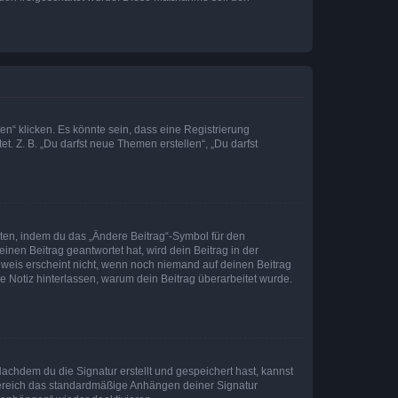
n“ klicken. Es könnte sein, dass eine Registrierung
t. Z. B. „Du darfst neue Themen erstellen“, „Du darfst
iten, indem du das „Ändere Beitrag“-Symbol für den
inen Beitrag geantwortet hat, wird dein Beitrag in der
nweis erscheint nicht, wenn noch niemand auf deinen Beitrag
ne Notiz hinterlassen, warum dein Beitrag überarbeitet wurde.
chdem du die Signatur erstellt und gespeichert hast, kannst
Bereich das standardmäßige Anhängen deiner Signatur