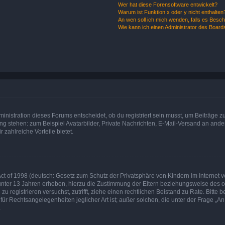
Wer hat diese Forensoftware entwickelt?
Warum ist Funktion x oder y nicht enthalten
An wen soll ich mich wenden, falls es Besc
Wie kann ich einen Administrator des Board
istration dieses Forums entscheidet, ob du registriert sein musst, um Beiträge zu s
ung stehen: zum Beispiel Avatarbilder, Private Nachrichten, E-Mail-Versand an ander
 zahlreiche Vorteile bietet.
t of 1998 (deutsch: Gesetz zum Schutz der Privatsphäre von Kindern im Internet vo
unter 13 Jahren erheben, hierzu die Zustimmung der Eltern beziehungsweise des o
h zu registrieren versuchst, zutrifft, ziehe einen rechtlichen Beistand zu Rate. Bit
für Rechtsangelegenheiten jeglicher Art ist; außer solchen, die unter der Frage „
.