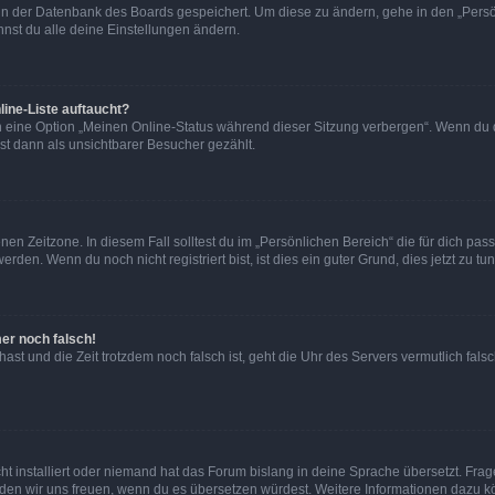
n in der Datenbank des Boards gespeichert. Um diese zu ändern, gehe in den „Persö
nst du alle deine Einstellungen ändern.
ine-Liste auftaucht?
n eine Option „Meinen Online-Status während dieser Sitzung verbergen“. Wenn du d
st dann als unsichtbarer Besucher gezählt.
en Zeitzone. In diesem Fall solltest du im „Persönlichen Bereich“ die für dich passe
den. Wenn du noch nicht registriert bist, ist dies ein guter Grund, dies jetzt zu tun
mer noch falsch!
t hast und die Zeit trotzdem noch falsch ist, geht die Uhr des Servers vermutlich fal
t installiert oder niemand hat das Forum bislang in deine Sprache übersetzt. Frag
, würden wir uns freuen, wenn du es übersetzen würdest. Weitere Informationen dazu