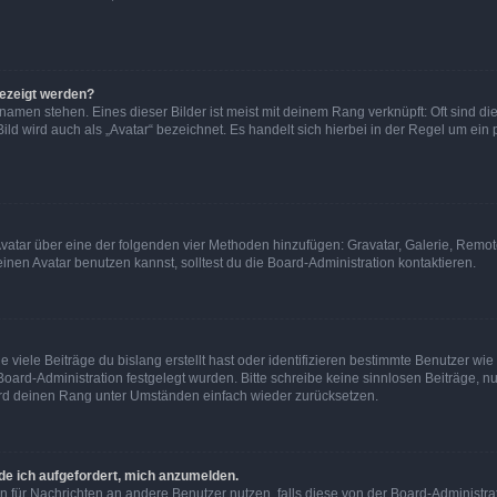
gezeigt werden?
amen stehen. Eines dieser Bilder ist meist mit deinem Rang verknüpft: Oft sind di
ld wird auch als „Avatar“ bezeichnet. Es handelt sich hierbei in der Regel um ein
 Avatar über eine der folgenden vier Methoden hinzufügen: Gravatar, Galerie, Rem
en Avatar benutzen kannst, solltest du die Board-Administration kontaktieren.
viele Beiträge du bislang erstellt hast oder identifizieren bestimmte Benutzer w
 Board-Administration festgelegt wurden. Bitte schreibe keine sinnlosen Beiträge
wird deinen Rang unter Umständen einfach wieder zurücksetzen.
rde ich aufgefordert, mich anzumelden.
ion für Nachrichten an andere Benutzer nutzen, falls diese von der Board-Administ