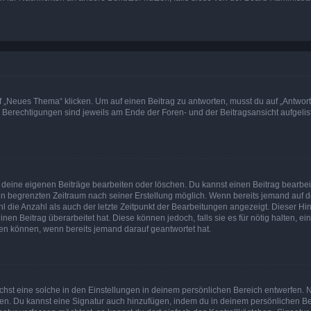
„Neues Thema“ klicken. Um auf einen Beitrag zu antworten, musst du auf „Antworte
e Berechtigungen sind jeweils am Ende der Foren- und der Beitragsansicht aufgeliste
r deine eigenen Beiträge bearbeiten oder löschen. Du kannst einen Beitrag bearbe
inen begrenzten Zeitraum nach seiner Erstellung möglich. Wenn bereits jemand auf de
 die Anzahl als auch der letzte Zeitpunkt der Bearbeitungen angezeigt. Dieser Hi
en Beitrag überarbeitet hat. Diese können jedoch, falls sie es für nötig halten, ei
hen können, wenn bereits jemand darauf geantwortet hat.
st eine solche in den Einstellungen in deinem persönlichen Bereich entwerfen. Na
eren. Du kannst eine Signatur auch hinzufügen, indem du in deinem persönlichen 