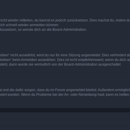
 nicht wieder mitteilen, du kannst es jedoch zurücksetzen. Dies machst du, indem 
 dich schnell wieder anmelden können.
ückzusetzen, so wende dich an die Board-Administration.
en“ nicht auswählst, wirst du nur für eine Sitzung angemeldet. Dies verhindert 
leiben“ beim Anmelden auswählen. Dies ist nicht empfehlenswert, wenn du dich an
 steht, dann wurde sie vermutlich von der Board-Administration ausgeschaltet.
 hat und die dafür sorgen, dass du im Forum angemeldet bleibst. Außerdem ermögli
tiviert wurden. Wenn du Probleme bei der An- oder Abmeldung hast, kann es helfen