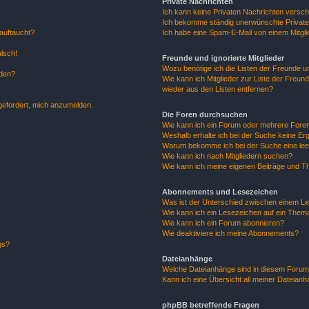
Private Nachrichten
Ich kann keine Privaten Nachrichten versch
Ich bekomme ständig unerwünschte Private
auftaucht?
Ich habe eine Spam-E-Mail von einem Mitgli
alsch!
Freunde und ignorierte Mitglieder
Wozu benötige ich die Listen der Freunde un
rden?
Wie kann ich Mitglieder zur Liste der Freund
wieder aus den Listen entfernen?
fgefordert, mich anzumelden.
Die Foren durchsuchen
Wie kann ich ein Forum oder mehrere For
Weshalb erhalte ich bei der Suche keine Er
Warum bekomme ich bei der Suche eine lee
Wie kann ich nach Mitgliedern suchen?
Wie kann ich meine eigenen Beiträge und T
Abonnements und Lesezeichen
Was ist der Unterschied zwischen einem L
Wie kann ich ein Lesezeichen auf ein Them
Wie kann ich ein Forum abonnieren?
Wie deaktiviere ich meine Abonnements?
gs?
Dateianhänge
Welche Dateianhänge sind in diesem Forum
Kann ich eine Übersicht all meiner Dateian
phpBB betreffende Fragen