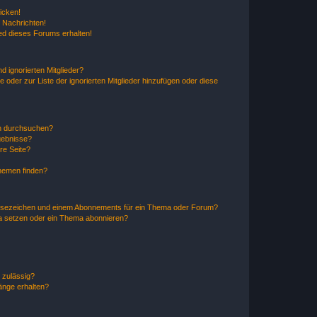
icken!
 Nachrichten!
ed dieses Forums erhalten!
d ignorierten Mitglieder?
e oder zur Liste der ignorierten Mitglieder hinzufügen oder diese
en durchsuchen?
gebnisse?
re Seite?
hemen finden?
esezeichen und einem Abonnements für ein Thema oder Forum?
a setzen oder ein Thema abonnieren?
 zulässig?
hänge erhalten?