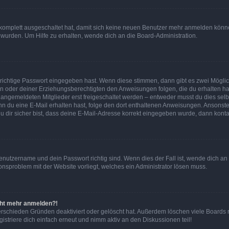
g komplett ausgeschaltet hat, damit sich keine neuen Benutzer mehr anmelden könn
 wurden. Um Hilfe zu erhalten, wende dich an die Board-Administration.
 richtige Passwort eingegeben hast. Wenn diese stimmen, dann gibt es zwei Mögl
tern oder deiner Erziehungsberechtigten den Anweisungen folgen, die du erhalten ha
u angemeldeten Mitglieder erst freigeschaltet werden – entweder musst du dies selbs
. Wenn du eine E-Mail erhalten hast, folge den dort enthaltenen Anweisungen. Ansons
 dir sicher bist, dass deine E-Mail-Adresse korrekt eingegeben wurde, dann kontak
Benutzername und dein Passwort richtig sind. Wenn dies der Fall ist, wende dich a
ionsproblem mit der Website vorliegt, welches ein Administrator lösen muss.
icht mehr anmelden?!
erschieden Gründen deaktiviert oder gelöscht hat. Außerdem löschen viele Boards r
triere dich einfach erneut und nimm aktiv an den Diskussionen teil!