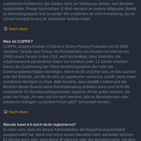
zusätzliche Funktionen, die Gästen nicht zur Verfügung stehen: zum Beispiel
Avatarbilder, Private Nachrichten, E-Mail-Versand an andere Mitglieder, Beitritt
zu Benutzergruppen und so weiter. Wir empfehlen dir eine Anmeldung, da sie
schnell erledigt ist und dir zahlreiche Vorteile bietet.
Nach oben
Was ist COPPA?
COPPA, ausgeschrieben Children’s Online Privacy Protection Act of 1998
(deutsch: Gesetz zum Schutz der Privatsphäre von Kindern im Internet von
1998) ist ein Gesetz in den USA, welches festlegt, dass Websites, die
möglicherweise persönliche Daten von Kindern unter 13 Jahren erheben,
hierzu die Zustimmung der Eltern beziehungsweise des oder der
Erziehungsberechtigten benötigen. Wenn du dir unsicher bist, ob dies auf dich
oder die Website, auf der du dich zu registrieren versuchst, zutrifft, ziehe einen
rechtlichen Beistand zu Rate. Bitte beachte, dass phpBB Limited und der
Besitzer dieses Boards keine Rechtsberatung anbieten kann und nicht die
Anlaufstelle für Rechtsangelegenheiten jeglicher Art ist; außer solchen, die
unter der Frage „An wen soll ich mich wenden, falls es Beschwerden oder
juristische Anfragen zu diesem Forum gibt?“ behandelt werden.
Nach oben
Warum kann ich mich nicht registrieren?
Es kann sein, dass die Board-Administration die Registrierung komplett
ausgeschaltet hat, damit sich keine neuen Benutzer mehr anmelden können.
Es könnte auch sein, dass deine IP-Adresse oder der Benutzername, mit dem