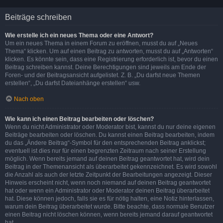
Beiträge schreiben
Wie erstelle ich ein neues Thema oder eine Antwort?
Um ein neues Thema in einem Forum zu eröffnen, musst du auf „Neues
Thema“ klicken. Um auf einen Beitrag zu antworten, musst du auf „Antworten“
klicken. Es könnte sein, dass eine Registrierung erforderlich ist, bevor du einen
Beitrag schreiben kannst. Deine Berechtigungen sind jeweils am Ende der
Foren- und der Beitragsansicht aufgelistet. Z. B. „Du darfst neue Themen
erstellen“, „Du darfst Dateianhänge erstellen“ usw.
Nach oben
Wie kann ich einen Beitrag bearbeiten oder löschen?
Wenn du nicht Administrator oder Moderator bist, kannst du nur deine eigenen
Beiträge bearbeiten oder löschen. Du kannst einen Beitrag bearbeiten, indem
du das „Ändere Beitrag“-Symbol für den entsprechenden Beitrag anklickst;
eventuell ist dies nur für einen begrenzten Zeitraum nach seiner Erstellung
möglich. Wenn bereits jemand auf deinen Beitrag geantwortet hat, wird dein
Beitrag in der Themenansicht als überarbeitet gekennzeichnet. Es wird sowohl
die Anzahl als auch der letzte Zeitpunkt der Bearbeitungen angezeigt. Dieser
Hinweis erscheint nicht, wenn noch niemand auf deinen Beitrag geantwortet
hat oder wenn ein Administrator oder Moderator deinen Beitrag überarbeitet
hat. Diese können jedoch, falls sie es für nötig halten, eine Notiz hinterlassen,
warum dein Beitrag überarbeitet wurde. Bitte beachte, dass normale Benutzer
einen Beitrag nicht löschen können, wenn bereits jemand darauf geantwortet
hat.