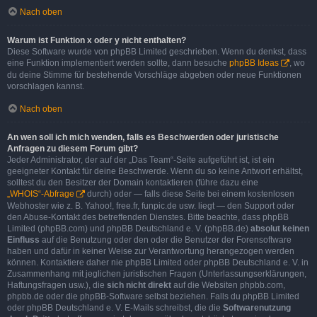
Nach oben
Warum ist Funktion x oder y nicht enthalten?
Diese Software wurde von phpBB Limited geschrieben. Wenn du denkst, dass
eine Funktion implementiert werden sollte, dann besuche
phpBB Ideas
, wo
du deine Stimme für bestehende Vorschläge abgeben oder neue Funktionen
vorschlagen kannst.
Nach oben
An wen soll ich mich wenden, falls es Beschwerden oder juristische
Anfragen zu diesem Forum gibt?
Jeder Administrator, der auf der „Das Team“-Seite aufgeführt ist, ist ein
geeigneter Kontakt für deine Beschwerde. Wenn du so keine Antwort erhältst,
solltest du den Besitzer der Domain kontaktieren (führe dazu eine
„WHOIS“-Abfrage
durch) oder — falls diese Seite bei einem kostenlosen
Webhoster wie z. B. Yahoo!, free.fr, funpic.de usw. liegt — den Support oder
den Abuse-Kontakt des betreffenden Dienstes. Bitte beachte, dass phpBB
Limited (phpBB.com) und phpBB Deutschland e. V. (phpBB.de)
absolut keinen
Einfluss
auf die Benutzung oder den oder die Benutzer der Forensoftware
haben und dafür in keiner Weise zur Verantwortung herangezogen werden
können. Kontaktiere daher nie phpBB Limited oder phpBB Deutschland e. V. in
Zusammenhang mit jeglichen juristischen Fragen (Unterlassungserklärungen,
Haftungsfragen usw.), die
sich nicht direkt
auf die Websiten phpbb.com,
phpbb.de oder die phpBB-Software selbst beziehen. Falls du phpBB Limited
oder phpBB Deutschland e. V. E-Mails schreibst, die die
Softwarenutzung