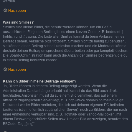
werden.
Nach oben
Was sind Smilies?
Smilies sind kleine Bilder, die benutzt werden können, um ein Gefühl
auszudrücken. Für jeden Smilie gibt es einen kurzen Code, z. B. bedeutet :)
fröhlich und :( traurig. Die Liste aller Smilies kannst du beim Verfassen eines
Beitrags sehen. Versuche bitte trotzdem, Smilies nicht zu häufig zu benutzen,
sie können einen Beitrag schnell unlesbar machen und ein Moderator könnte
deshalb deinen Beitrag entsprechend überarbeiten oder gar komplett löschen.
Die Board-Administration kann auch die Anzahl der Smilies begrenzen, die du
in einem Beitrag benutzen kannst.
Nach oben
Kann ich Bilder in meine Beiträge einfügen?
Ja, Bilder können in deinem Beitrag angezeigt werden. Wenn die
Administration Dateianhänge erlaubt hat, kannst du das Bild auch direkt
hochladen. Ansonsten musst du zu einem Bild verlinken, das auf einem
öffentlich zugänglichen Server liegt, z. B. http://www.domain.tld/mein-bild.gif.
Du kannst weder Bilder verlinken, die sich auf deinem eigenen PC befinden
(außer es ist ein öffentlich zugänglicher Server), noch zu Bildern, die nur nach
einer Anmeldung verfügbar sind, z. B. Hotmail- oder Yahoo-Mailboxen, mit
einem Passwort geschützte Seiten usw. Um das Bild anzuzeigen, benutze den
BBCode-Tag „[img]“.