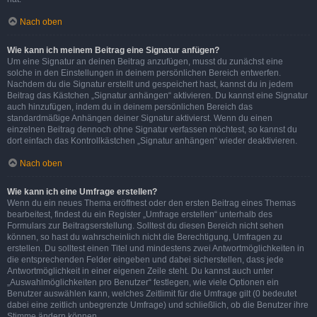
Nach oben
Wie kann ich meinem Beitrag eine Signatur anfügen?
Um eine Signatur an deinen Beitrag anzufügen, musst du zunächst eine
solche in den Einstellungen in deinem persönlichen Bereich entwerfen.
Nachdem du die Signatur erstellt und gespeichert hast, kannst du in jedem
Beitrag das Kästchen „Signatur anhängen“ aktivieren. Du kannst eine Signatur
auch hinzufügen, indem du in deinem persönlichen Bereich das
standardmäßige Anhängen deiner Signatur aktivierst. Wenn du einen
einzelnen Beitrag dennoch ohne Signatur verfassen möchtest, so kannst du
dort einfach das Kontrollkästchen „Signatur anhängen“ wieder deaktivieren.
Nach oben
Wie kann ich eine Umfrage erstellen?
Wenn du ein neues Thema eröffnest oder den ersten Beitrag eines Themas
bearbeitest, findest du ein Register „Umfrage erstellen“ unterhalb des
Formulars zur Beitragserstellung. Solltest du diesen Bereich nicht sehen
können, so hast du wahrscheinlich nicht die Berechtigung, Umfragen zu
erstellen. Du solltest einen Titel und mindestens zwei Antwortmöglichkeiten in
die entsprechenden Felder eingeben und dabei sicherstellen, dass jede
Antwortmöglichkeit in einer eigenen Zeile steht. Du kannst auch unter
„Auswahlmöglichkeiten pro Benutzer“ festlegen, wie viele Optionen ein
Benutzer auswählen kann, welches Zeitlimit für die Umfrage gilt (0 bedeutet
dabei eine zeitlich unbegrenzte Umfrage) und schließlich, ob die Benutzer ihre
Stimme ändern können.