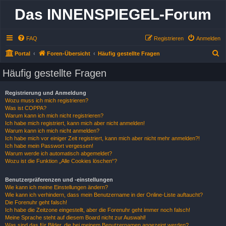
Das INNENSPIEGEL-Forum
FAQ
Registrieren
Anmelden
S
Portal
Foren-Übersicht
Häufig gestellte Fragen
u
Häufig gestellte Fragen
c
h
Registrierung und Anmeldung
Wozu muss ich mich registrieren?
e
Was ist COPPA?
Warum kann ich mich nicht registrieren?
Ich habe mich registriert, kann mich aber nicht anmelden!
Warum kann ich mich nicht anmelden?
Ich habe mich vor einiger Zeit registriert, kann mich aber nicht mehr anmelden?!
Ich habe mein Passwort vergessen!
Warum werde ich automatisch abgemeldet?
Wozu ist die Funktion „Alle Cookies löschen“?
Benutzerpräferenzen und -einstellungen
Wie kann ich meine Einstellungen ändern?
Wie kann ich verhindern, dass mein Benutzername in der Online-Liste auftaucht?
Die Forenuhr geht falsch!
Ich habe die Zeitzone eingestellt, aber die Forenuhr geht immer noch falsch!
Meine Sprache steht auf diesem Board nicht zur Auswahl!
Was sind das für Bilder, die bei meinem Benutzernamen angezeigt werden?