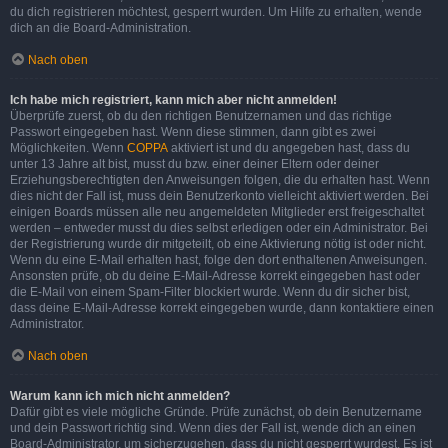
du dich registrieren möchtest, gesperrt wurden. Um Hilfe zu erhalten, wende
dich an die Board-Administration.
Nach oben
Ich habe mich registriert, kann mich aber nicht anmelden!
Überprüfe zuerst, ob du den richtigen Benutzernamen und das richtige
Passwort eingegeben hast. Wenn diese stimmen, dann gibt es zwei
Möglichkeiten. Wenn
COPPA
aktiviert ist und du angegeben hast, dass du
unter 13 Jahre alt bist, musst du bzw. einer deiner Eltern oder deiner
Erziehungsberechtigten den Anweisungen folgen, die du erhalten hast. Wenn
dies nicht der Fall ist, muss dein Benutzerkonto vielleicht aktiviert werden. Bei
einigen Boards müssen alle neu angemeldeten Mitglieder erst freigeschaltet
werden – entweder musst du dies selbst erledigen oder ein Administrator. Bei
der Registrierung wurde dir mitgeteilt, ob eine Aktivierung nötig ist oder nicht.
Wenn du eine E-Mail erhalten hast, folge den dort enthaltenen Anweisungen.
Ansonsten prüfe, ob du deine E-Mail-Adresse korrekt eingegeben hast oder
die E-Mail von einem Spam-Filter blockiert wurde. Wenn du dir sicher bist,
dass deine E-Mail-Adresse korrekt eingegeben wurde, dann kontaktiere einen
Administrator.
Nach oben
Warum kann ich mich nicht anmelden?
Dafür gibt es viele mögliche Gründe. Prüfe zunächst, ob dein Benutzername
und dein Passwort richtig sind. Wenn dies der Fall ist, wende dich an einen
Board-Administrator, um sicherzugehen, dass du nicht gesperrt wurdest. Es ist