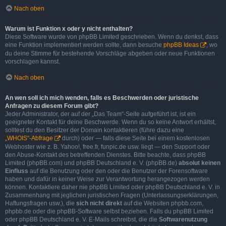
Nach oben
Warum ist Funktion x oder y nicht enthalten?
Diese Software wurde von phpBB Limited geschrieben. Wenn du denkst, dass
eine Funktion implementiert werden sollte, dann besuche
phpBB Ideas
, wo
du deine Stimme für bestehende Vorschläge abgeben oder neue Funktionen
vorschlagen kannst.
Nach oben
An wen soll ich mich wenden, falls es Beschwerden oder juristische
Anfragen zu diesem Forum gibt?
Jeder Administrator, der auf der „Das Team“-Seite aufgeführt ist, ist ein
geeigneter Kontakt für deine Beschwerde. Wenn du so keine Antwort erhältst,
solltest du den Besitzer der Domain kontaktieren (führe dazu eine
„WHOIS“-Abfrage
durch) oder — falls diese Seite bei einem kostenlosen
Webhoster wie z. B. Yahoo!, free.fr, funpic.de usw. liegt — den Support oder
den Abuse-Kontakt des betreffenden Dienstes. Bitte beachte, dass phpBB
Limited (phpBB.com) und phpBB Deutschland e. V. (phpBB.de)
absolut keinen
Einfluss
auf die Benutzung oder den oder die Benutzer der Forensoftware
haben und dafür in keiner Weise zur Verantwortung herangezogen werden
können. Kontaktiere daher nie phpBB Limited oder phpBB Deutschland e. V. in
Zusammenhang mit jeglichen juristischen Fragen (Unterlassungserklärungen,
Haftungsfragen usw.), die
sich nicht direkt
auf die Websiten phpbb.com,
phpbb.de oder die phpBB-Software selbst beziehen. Falls du phpBB Limited
oder phpBB Deutschland e. V. E-Mails schreibst, die die
Softwarenutzung