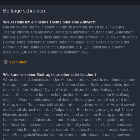
Beiträge schreiben
Wie erstelle ich ein neues Thema oder eine Antwort?
Um ein neues Thema in einem Forum zu eröffnen, musst du auf „Neues
Thema“ klicken. Um auf einen Beitrag zu antworten, musst du auf „Antworten“
klicken. Es könnte sein, dass eine Registrierung erforderlich ist, bevor du einen
Beitrag schreiben kannst. Deine Berechtigungen sind jeweils am Ende der
Foren- und der Beitragsansicht aufgelistet. Z. B. „Du darfst neue Themen
erstellen“, „Du darfst Dateianhänge erstellen“ usw.
Nach oben
Wie kann ich einen Beitrag bearbeiten oder löschen?
Wenn du nicht Administrator oder Moderator bist, kannst du nur deine eigenen
Beiträge bearbeiten oder löschen. Du kannst einen Beitrag bearbeiten, indem
du das „Ändere Beitrag“-Symbol für den entsprechenden Beitrag anklickst;
eventuell ist dies nur für einen begrenzten Zeitraum nach seiner Erstellung
möglich. Wenn bereits jemand auf deinen Beitrag geantwortet hat, wird dein
Beitrag in der Themenansicht als überarbeitet gekennzeichnet. Es wird sowohl
die Anzahl als auch der letzte Zeitpunkt der Bearbeitungen angezeigt. Dieser
Hinweis erscheint nicht, wenn noch niemand auf deinen Beitrag geantwortet
hat oder wenn ein Administrator oder Moderator deinen Beitrag überarbeitet
hat. Diese können jedoch, falls sie es für nötig halten, eine Notiz hinterlassen,
warum dein Beitrag überarbeitet wurde. Bitte beachte, dass normale Benutzer
einen Beitrag nicht löschen können, wenn bereits jemand darauf geantwortet
hat.