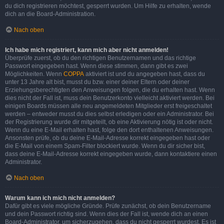
du dich registrieren möchtest, gesperrt wurden. Um Hilfe zu erhalten, wende
dich an die Board-Administration.
Nach oben
Ich habe mich registriert, kann mich aber nicht anmelden!
Überprüfe zuerst, ob du den richtigen Benutzernamen und das richtige
Passwort eingegeben hast. Wenn diese stimmen, dann gibt es zwei
Möglichkeiten. Wenn
COPPA
aktiviert ist und du angegeben hast, dass du
unter 13 Jahre alt bist, musst du bzw. einer deiner Eltern oder deiner
Erziehungsberechtigten den Anweisungen folgen, die du erhalten hast. Wenn
dies nicht der Fall ist, muss dein Benutzerkonto vielleicht aktiviert werden. Bei
einigen Boards müssen alle neu angemeldeten Mitglieder erst freigeschaltet
werden – entweder musst du dies selbst erledigen oder ein Administrator. Bei
der Registrierung wurde dir mitgeteilt, ob eine Aktivierung nötig ist oder nicht.
Wenn du eine E-Mail erhalten hast, folge den dort enthaltenen Anweisungen.
Ansonsten prüfe, ob du deine E-Mail-Adresse korrekt eingegeben hast oder
die E-Mail von einem Spam-Filter blockiert wurde. Wenn du dir sicher bist,
dass deine E-Mail-Adresse korrekt eingegeben wurde, dann kontaktiere einen
Administrator.
Nach oben
Warum kann ich mich nicht anmelden?
Dafür gibt es viele mögliche Gründe. Prüfe zunächst, ob dein Benutzername
und dein Passwort richtig sind. Wenn dies der Fall ist, wende dich an einen
Board-Administrator, um sicherzugehen, dass du nicht gesperrt wurdest. Es ist