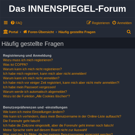
Das INNENSPIEGEL-Forum
FAQ
Registrieren
Anmelden
S
Portal
Foren-Übersicht
Häufig gestellte Fragen
u
Häufig gestellte Fragen
c
h
Registrierung und Anmeldung
Wozu muss ich mich registrieren?
e
Was ist COPPA?
Warum kann ich mich nicht registrieren?
Ich habe mich registriert, kann mich aber nicht anmelden!
Warum kann ich mich nicht anmelden?
Ich habe mich vor einiger Zeit registriert, kann mich aber nicht mehr anmelden?!
Ich habe mein Passwort vergessen!
Warum werde ich automatisch abgemeldet?
Wozu ist die Funktion „Alle Cookies löschen“?
Benutzerpräferenzen und -einstellungen
Wie kann ich meine Einstellungen ändern?
Wie kann ich verhindern, dass mein Benutzername in der Online-Liste auftaucht?
Die Forenuhr geht falsch!
Ich habe die Zeitzone eingestellt, aber die Forenuhr geht immer noch falsch!
Meine Sprache steht auf diesem Board nicht zur Auswahl!
Was sind das für Bilder, die bei meinem Benutzernamen angezeigt werden?