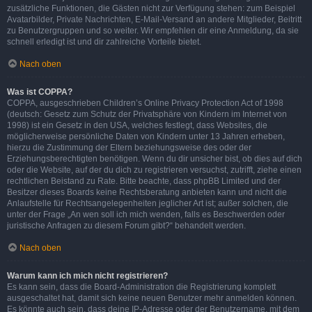
zusätzliche Funktionen, die Gästen nicht zur Verfügung stehen: zum Beispiel
Avatarbilder, Private Nachrichten, E-Mail-Versand an andere Mitglieder, Beitritt
zu Benutzergruppen und so weiter. Wir empfehlen dir eine Anmeldung, da sie
schnell erledigt ist und dir zahlreiche Vorteile bietet.
Nach oben
Was ist COPPA?
COPPA, ausgeschrieben Children’s Online Privacy Protection Act of 1998
(deutsch: Gesetz zum Schutz der Privatsphäre von Kindern im Internet von
1998) ist ein Gesetz in den USA, welches festlegt, dass Websites, die
möglicherweise persönliche Daten von Kindern unter 13 Jahren erheben,
hierzu die Zustimmung der Eltern beziehungsweise des oder der
Erziehungsberechtigten benötigen. Wenn du dir unsicher bist, ob dies auf dich
oder die Website, auf der du dich zu registrieren versuchst, zutrifft, ziehe einen
rechtlichen Beistand zu Rate. Bitte beachte, dass phpBB Limited und der
Besitzer dieses Boards keine Rechtsberatung anbieten kann und nicht die
Anlaufstelle für Rechtsangelegenheiten jeglicher Art ist; außer solchen, die
unter der Frage „An wen soll ich mich wenden, falls es Beschwerden oder
juristische Anfragen zu diesem Forum gibt?“ behandelt werden.
Nach oben
Warum kann ich mich nicht registrieren?
Es kann sein, dass die Board-Administration die Registrierung komplett
ausgeschaltet hat, damit sich keine neuen Benutzer mehr anmelden können.
Es könnte auch sein, dass deine IP-Adresse oder der Benutzername, mit dem