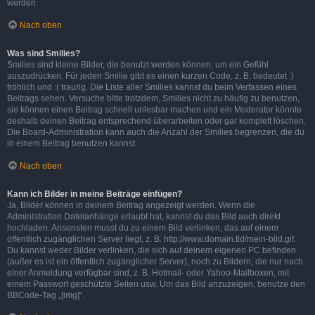
werden.
Nach oben
Was sind Smilies?
Smilies sind kleine Bilder, die benutzt werden können, um ein Gefühl
auszudrücken. Für jeden Smilie gibt es einen kurzen Code, z. B. bedeutet :)
fröhlich und :( traurig. Die Liste aller Smilies kannst du beim Verfassen eines
Beitrags sehen. Versuche bitte trotzdem, Smilies nicht zu häufig zu benutzen,
sie können einen Beitrag schnell unlesbar machen und ein Moderator könnte
deshalb deinen Beitrag entsprechend überarbeiten oder gar komplett löschen.
Die Board-Administration kann auch die Anzahl der Smilies begrenzen, die du
in einem Beitrag benutzen kannst.
Nach oben
Kann ich Bilder in meine Beiträge einfügen?
Ja, Bilder können in deinem Beitrag angezeigt werden. Wenn die
Administration Dateianhänge erlaubt hat, kannst du das Bild auch direkt
hochladen. Ansonsten musst du zu einem Bild verlinken, das auf einem
öffentlich zugänglichen Server liegt, z. B. http://www.domain.tld/mein-bild.gif.
Du kannst weder Bilder verlinken, die sich auf deinem eigenen PC befinden
(außer es ist ein öffentlich zugänglicher Server), noch zu Bildern, die nur nach
einer Anmeldung verfügbar sind, z. B. Hotmail- oder Yahoo-Mailboxen, mit
einem Passwort geschützte Seiten usw. Um das Bild anzuzeigen, benutze den
BBCode-Tag „[img]“.