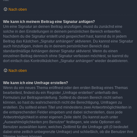
Nach oben
Wie kann ich meinem Beitrag eine Signatur anfügen?
Um eine Signatur an deinen Beitrag anzufügen, musst du zunächst eine
solche in den Einstellungen in deinem persönlichen Bereich entwerfen.
Nachdem du die Signatur erstellt und gespeichert hast, kannst du in jedem
Beitrag das Kästchen „Signatur anhängen“ aktivieren. Du kannst eine Signatur
auch hinzufügen, indem du in deinem persönlichen Bereich das
standardmäßige Anhängen deiner Signatur aktivierst. Wenn du einen
einzelnen Beitrag dennoch ohne Signatur verfassen möchtest, so kannst du
dort einfach das Kontrollkästchen „Signatur anhängen“ wieder deaktivieren.
Nach oben
Wie kann ich eine Umfrage erstellen?
Wenn du ein neues Thema eröffnest oder den ersten Beitrag eines Themas
bearbeitest, findest du ein Register „Umfrage erstellen“ unterhalb des
Formulars zur Beitragserstellung. Solltest du diesen Bereich nicht sehen
können, so hast du wahrscheinlich nicht die Berechtigung, Umfragen zu
erstellen. Du solltest einen Titel und mindestens zwei Antwortmöglichkeiten in
die entsprechenden Felder eingeben und dabei sicherstellen, dass jede
Antwortmöglichkeit in einer eigenen Zeile steht. Du kannst auch unter
„Auswahlmöglichkeiten pro Benutzer“ festlegen, wie viele Optionen ein
Benutzer auswählen kann, welches Zeitlimit für die Umfrage gilt (0 bedeutet
dabei eine zeitlich unbegrenzte Umfrage) und schließlich, ob die Benutzer ihre
Stimme ändern können.