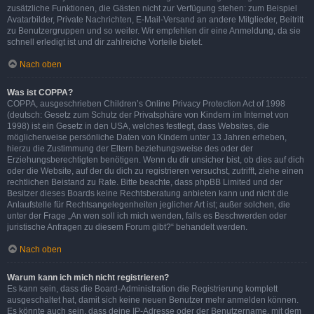
zusätzliche Funktionen, die Gästen nicht zur Verfügung stehen: zum Beispiel
Avatarbilder, Private Nachrichten, E-Mail-Versand an andere Mitglieder, Beitritt
zu Benutzergruppen und so weiter. Wir empfehlen dir eine Anmeldung, da sie
schnell erledigt ist und dir zahlreiche Vorteile bietet.
Nach oben
Was ist COPPA?
COPPA, ausgeschrieben Children’s Online Privacy Protection Act of 1998
(deutsch: Gesetz zum Schutz der Privatsphäre von Kindern im Internet von
1998) ist ein Gesetz in den USA, welches festlegt, dass Websites, die
möglicherweise persönliche Daten von Kindern unter 13 Jahren erheben,
hierzu die Zustimmung der Eltern beziehungsweise des oder der
Erziehungsberechtigten benötigen. Wenn du dir unsicher bist, ob dies auf dich
oder die Website, auf der du dich zu registrieren versuchst, zutrifft, ziehe einen
rechtlichen Beistand zu Rate. Bitte beachte, dass phpBB Limited und der
Besitzer dieses Boards keine Rechtsberatung anbieten kann und nicht die
Anlaufstelle für Rechtsangelegenheiten jeglicher Art ist; außer solchen, die
unter der Frage „An wen soll ich mich wenden, falls es Beschwerden oder
juristische Anfragen zu diesem Forum gibt?“ behandelt werden.
Nach oben
Warum kann ich mich nicht registrieren?
Es kann sein, dass die Board-Administration die Registrierung komplett
ausgeschaltet hat, damit sich keine neuen Benutzer mehr anmelden können.
Es könnte auch sein, dass deine IP-Adresse oder der Benutzername, mit dem