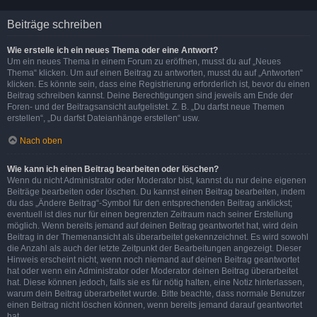
Beiträge schreiben
Wie erstelle ich ein neues Thema oder eine Antwort?
Um ein neues Thema in einem Forum zu eröffnen, musst du auf „Neues
Thema“ klicken. Um auf einen Beitrag zu antworten, musst du auf „Antworten“
klicken. Es könnte sein, dass eine Registrierung erforderlich ist, bevor du einen
Beitrag schreiben kannst. Deine Berechtigungen sind jeweils am Ende der
Foren- und der Beitragsansicht aufgelistet. Z. B. „Du darfst neue Themen
erstellen“, „Du darfst Dateianhänge erstellen“ usw.
Nach oben
Wie kann ich einen Beitrag bearbeiten oder löschen?
Wenn du nicht Administrator oder Moderator bist, kannst du nur deine eigenen
Beiträge bearbeiten oder löschen. Du kannst einen Beitrag bearbeiten, indem
du das „Ändere Beitrag“-Symbol für den entsprechenden Beitrag anklickst;
eventuell ist dies nur für einen begrenzten Zeitraum nach seiner Erstellung
möglich. Wenn bereits jemand auf deinen Beitrag geantwortet hat, wird dein
Beitrag in der Themenansicht als überarbeitet gekennzeichnet. Es wird sowohl
die Anzahl als auch der letzte Zeitpunkt der Bearbeitungen angezeigt. Dieser
Hinweis erscheint nicht, wenn noch niemand auf deinen Beitrag geantwortet
hat oder wenn ein Administrator oder Moderator deinen Beitrag überarbeitet
hat. Diese können jedoch, falls sie es für nötig halten, eine Notiz hinterlassen,
warum dein Beitrag überarbeitet wurde. Bitte beachte, dass normale Benutzer
einen Beitrag nicht löschen können, wenn bereits jemand darauf geantwortet
hat.