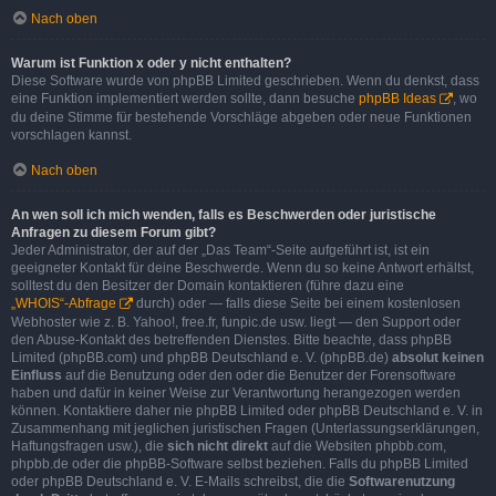
Nach oben
Warum ist Funktion x oder y nicht enthalten?
Diese Software wurde von phpBB Limited geschrieben. Wenn du denkst, dass
eine Funktion implementiert werden sollte, dann besuche
phpBB Ideas
, wo
du deine Stimme für bestehende Vorschläge abgeben oder neue Funktionen
vorschlagen kannst.
Nach oben
An wen soll ich mich wenden, falls es Beschwerden oder juristische
Anfragen zu diesem Forum gibt?
Jeder Administrator, der auf der „Das Team“-Seite aufgeführt ist, ist ein
geeigneter Kontakt für deine Beschwerde. Wenn du so keine Antwort erhältst,
solltest du den Besitzer der Domain kontaktieren (führe dazu eine
„WHOIS“-Abfrage
durch) oder — falls diese Seite bei einem kostenlosen
Webhoster wie z. B. Yahoo!, free.fr, funpic.de usw. liegt — den Support oder
den Abuse-Kontakt des betreffenden Dienstes. Bitte beachte, dass phpBB
Limited (phpBB.com) und phpBB Deutschland e. V. (phpBB.de)
absolut keinen
Einfluss
auf die Benutzung oder den oder die Benutzer der Forensoftware
haben und dafür in keiner Weise zur Verantwortung herangezogen werden
können. Kontaktiere daher nie phpBB Limited oder phpBB Deutschland e. V. in
Zusammenhang mit jeglichen juristischen Fragen (Unterlassungserklärungen,
Haftungsfragen usw.), die
sich nicht direkt
auf die Websiten phpbb.com,
phpbb.de oder die phpBB-Software selbst beziehen. Falls du phpBB Limited
oder phpBB Deutschland e. V. E-Mails schreibst, die die
Softwarenutzung