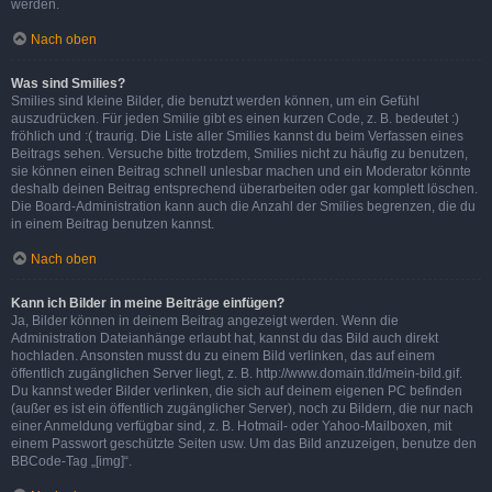
werden.
Nach oben
Was sind Smilies?
Smilies sind kleine Bilder, die benutzt werden können, um ein Gefühl
auszudrücken. Für jeden Smilie gibt es einen kurzen Code, z. B. bedeutet :)
fröhlich und :( traurig. Die Liste aller Smilies kannst du beim Verfassen eines
Beitrags sehen. Versuche bitte trotzdem, Smilies nicht zu häufig zu benutzen,
sie können einen Beitrag schnell unlesbar machen und ein Moderator könnte
deshalb deinen Beitrag entsprechend überarbeiten oder gar komplett löschen.
Die Board-Administration kann auch die Anzahl der Smilies begrenzen, die du
in einem Beitrag benutzen kannst.
Nach oben
Kann ich Bilder in meine Beiträge einfügen?
Ja, Bilder können in deinem Beitrag angezeigt werden. Wenn die
Administration Dateianhänge erlaubt hat, kannst du das Bild auch direkt
hochladen. Ansonsten musst du zu einem Bild verlinken, das auf einem
öffentlich zugänglichen Server liegt, z. B. http://www.domain.tld/mein-bild.gif.
Du kannst weder Bilder verlinken, die sich auf deinem eigenen PC befinden
(außer es ist ein öffentlich zugänglicher Server), noch zu Bildern, die nur nach
einer Anmeldung verfügbar sind, z. B. Hotmail- oder Yahoo-Mailboxen, mit
einem Passwort geschützte Seiten usw. Um das Bild anzuzeigen, benutze den
BBCode-Tag „[img]“.