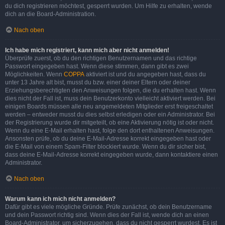
du dich registrieren möchtest, gesperrt wurden. Um Hilfe zu erhalten, wende
dich an die Board-Administration.
Nach oben
Ich habe mich registriert, kann mich aber nicht anmelden!
Überprüfe zuerst, ob du den richtigen Benutzernamen und das richtige
Passwort eingegeben hast. Wenn diese stimmen, dann gibt es zwei
Möglichkeiten. Wenn
COPPA
aktiviert ist und du angegeben hast, dass du
unter 13 Jahre alt bist, musst du bzw. einer deiner Eltern oder deiner
Erziehungsberechtigten den Anweisungen folgen, die du erhalten hast. Wenn
dies nicht der Fall ist, muss dein Benutzerkonto vielleicht aktiviert werden. Bei
einigen Boards müssen alle neu angemeldeten Mitglieder erst freigeschaltet
werden – entweder musst du dies selbst erledigen oder ein Administrator. Bei
der Registrierung wurde dir mitgeteilt, ob eine Aktivierung nötig ist oder nicht.
Wenn du eine E-Mail erhalten hast, folge den dort enthaltenen Anweisungen.
Ansonsten prüfe, ob du deine E-Mail-Adresse korrekt eingegeben hast oder
die E-Mail von einem Spam-Filter blockiert wurde. Wenn du dir sicher bist,
dass deine E-Mail-Adresse korrekt eingegeben wurde, dann kontaktiere einen
Administrator.
Nach oben
Warum kann ich mich nicht anmelden?
Dafür gibt es viele mögliche Gründe. Prüfe zunächst, ob dein Benutzername
und dein Passwort richtig sind. Wenn dies der Fall ist, wende dich an einen
Board-Administrator, um sicherzugehen, dass du nicht gesperrt wurdest. Es ist