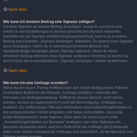
Nach oben
Wie kann ich meinem Beitrag eine Signatur anfügen?
Um eine Signatur an deinen Beitrag anzufügen, musst du zunächst eine
solche in den Einstellungen in deinem persönlichen Bereich entwerfen.
Nachdem du die Signatur erstellt und gespeichert hast, kannst du in jedem
Beitrag das Kästchen „Signatur anhängen“ aktivieren. Du kannst eine Signatur
auch hinzufügen, indem du in deinem persönlichen Bereich das
standardmäßige Anhängen deiner Signatur aktivierst. Wenn du einen
einzelnen Beitrag dennoch ohne Signatur verfassen möchtest, so kannst du
dort einfach das Kontrollkästchen „Signatur anhängen“ wieder deaktivieren.
Nach oben
Wie kann ich eine Umfrage erstellen?
Wenn du ein neues Thema eröffnest oder den ersten Beitrag eines Themas
bearbeitest, findest du ein Register „Umfrage erstellen“ unterhalb des
Formulars zur Beitragserstellung. Solltest du diesen Bereich nicht sehen
können, so hast du wahrscheinlich nicht die Berechtigung, Umfragen zu
erstellen. Du solltest einen Titel und mindestens zwei Antwortmöglichkeiten in
die entsprechenden Felder eingeben und dabei sicherstellen, dass jede
Antwortmöglichkeit in einer eigenen Zeile steht. Du kannst auch unter
„Auswahlmöglichkeiten pro Benutzer“ festlegen, wie viele Optionen ein
Benutzer auswählen kann, welches Zeitlimit für die Umfrage gilt (0 bedeutet
dabei eine zeitlich unbegrenzte Umfrage) und schließlich, ob die Benutzer ihre
Stimme ändern können.