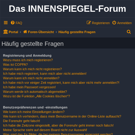
Das INNENSPIEGEL-Forum
FAQ
Registrieren
Anmelden
S
Portal
Foren-Übersicht
Häufig gestellte Fragen
u
Häufig gestellte Fragen
c
h
Registrierung und Anmeldung
Wozu muss ich mich registrieren?
e
Was ist COPPA?
Warum kann ich mich nicht registrieren?
Ich habe mich registriert, kann mich aber nicht anmelden!
Warum kann ich mich nicht anmelden?
Ich habe mich vor einiger Zeit registriert, kann mich aber nicht mehr anmelden?!
Ich habe mein Passwort vergessen!
Warum werde ich automatisch abgemeldet?
Wozu ist die Funktion „Alle Cookies löschen“?
Benutzerpräferenzen und -einstellungen
Wie kann ich meine Einstellungen ändern?
Wie kann ich verhindern, dass mein Benutzername in der Online-Liste auftaucht?
Die Forenuhr geht falsch!
Ich habe die Zeitzone eingestellt, aber die Forenuhr geht immer noch falsch!
Meine Sprache steht auf diesem Board nicht zur Auswahl!
Was sind das für Bilder, die bei meinem Benutzernamen angezeigt werden?