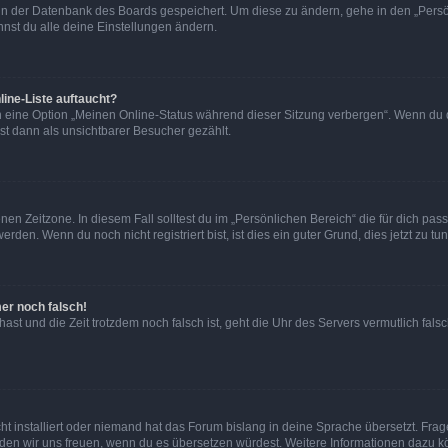
n in der Datenbank des Boards gespeichert. Um diese zu ändern, gehe in den „Persö
nst du alle deine Einstellungen ändern.
ine-Liste auftaucht?
n eine Option „Meinen Online-Status während dieser Sitzung verbergen“. Wenn du d
st dann als unsichtbarer Besucher gezählt.
en Zeitzone. In diesem Fall solltest du im „Persönlichen Bereich“ die für dich passe
den. Wenn du noch nicht registriert bist, ist dies ein guter Grund, dies jetzt zu tun
mer noch falsch!
t hast und die Zeit trotzdem noch falsch ist, geht die Uhr des Servers vermutlich fal
t installiert oder niemand hat das Forum bislang in deine Sprache übersetzt. Frag
, würden wir uns freuen, wenn du es übersetzen würdest. Weitere Informationen dazu