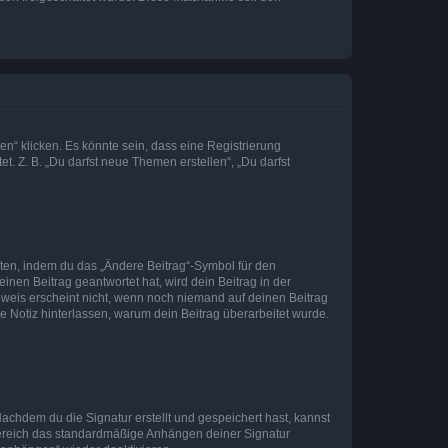
n“ klicken. Es könnte sein, dass eine Registrierung
t. Z. B. „Du darfst neue Themen erstellen“, „Du darfst
iten, indem du das „Ändere Beitrag“-Symbol für den
inen Beitrag geantwortet hat, wird dein Beitrag in der
nweis erscheint nicht, wenn noch niemand auf deinen Beitrag
ne Notiz hinterlassen, warum dein Beitrag überarbeitet wurde.
chdem du die Signatur erstellt und gespeichert hast, kannst
Bereich das standardmäßige Anhängen deiner Signatur