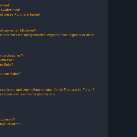
icken!
 Nachrichten!
ed dieses Forums erhalten!
d ignorierten Mitglieder?
e oder zur Liste der ignorierten Mitglieder hinzufügen oder diese
en durchsuchen?
gebnisse?
re Seite?
hemen finden?
esezeichen und einem Abonnements für ein Thema oder Forum?
a setzen oder ein Thema abonnieren?
 zulässig?
hänge erhalten?