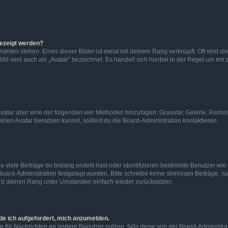
gezeigt werden?
amen stehen. Eines dieser Bilder ist meist mit deinem Rang verknüpft: Oft sind di
ld wird auch als „Avatar“ bezeichnet. Es handelt sich hierbei in der Regel um ein
 Avatar über eine der folgenden vier Methoden hinzufügen: Gravatar, Galerie, Rem
en Avatar benutzen kannst, solltest du die Board-Administration kontaktieren.
viele Beiträge du bislang erstellt hast oder identifizieren bestimmte Benutzer w
 Board-Administration festgelegt wurden. Bitte schreibe keine sinnlosen Beiträge
wird deinen Rang unter Umständen einfach wieder zurücksetzen.
rde ich aufgefordert, mich anzumelden.
ion für Nachrichten an andere Benutzer nutzen, falls diese von der Board-Administ