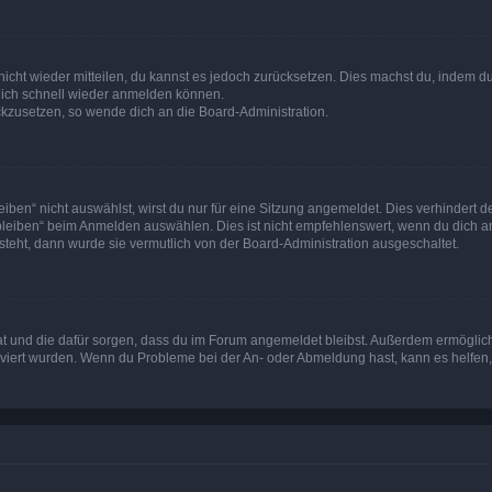
 nicht wieder mitteilen, du kannst es jedoch zurücksetzen. Dies machst du, indem 
 dich schnell wieder anmelden können.
ückzusetzen, so wende dich an die Board-Administration.
en“ nicht auswählst, wirst du nur für eine Sitzung angemeldet. Dies verhindert 
leiben“ beim Anmelden auswählen. Dies ist nicht empfehlenswert, wenn du dich an
 steht, dann wurde sie vermutlich von der Board-Administration ausgeschaltet.
 hat und die dafür sorgen, dass du im Forum angemeldet bleibst. Außerdem ermögli
tiviert wurden. Wenn du Probleme bei der An- oder Abmeldung hast, kann es helfen