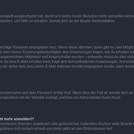
g komplett ausgeschaltet hat, damit sich keine neuen Benutzer mehr anmelden könn
 wurden. Um Hilfe zu erhalten, wende dich an die Board-Administration.
 richtige Passwort eingegeben hast. Wenn diese stimmen, dann gibt es zwei Mögl
tern oder deiner Erziehungsberechtigten den Anweisungen folgen, die du erhalten ha
u angemeldeten Mitglieder erst freigeschaltet werden – entweder musst du dies selbs
. Wenn du eine E-Mail erhalten hast, folge den dort enthaltenen Anweisungen. Ansons
 dir sicher bist, dass deine E-Mail-Adresse korrekt eingegeben wurde, dann kontak
Benutzername und dein Passwort richtig sind. Wenn dies der Fall ist, wende dich a
ionsproblem mit der Website vorliegt, welches ein Administrator lösen muss.
icht mehr anmelden?!
erschieden Gründen deaktiviert oder gelöscht hat. Außerdem löschen viele Boards r
triere dich einfach erneut und nimm aktiv an den Diskussionen teil!