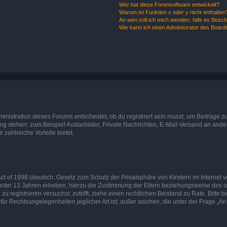
Wer hat diese Forensoftware entwickelt?
Warum ist Funktion x oder y nicht enthalten
An wen soll ich mich wenden, falls es Besc
Wie kann ich einen Administrator des Board
istration dieses Forums entscheidet, ob du registriert sein musst, um Beiträge zu s
ung stehen: zum Beispiel Avatarbilder, Private Nachrichten, E-Mail-Versand an ander
 zahlreiche Vorteile bietet.
t of 1998 (deutsch: Gesetz zum Schutz der Privatsphäre von Kindern im Internet vo
unter 13 Jahren erheben, hierzu die Zustimmung der Eltern beziehungsweise des o
h zu registrieren versuchst, zutrifft, ziehe einen rechtlichen Beistand zu Rate. Bit
für Rechtsangelegenheiten jeglicher Art ist; außer solchen, die unter der Frage „
.