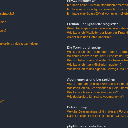
Private Nachrichten
Ich kann keine Privaten Nachrichten versch
Ich bekomme ständig unerwünschte Private
auftaucht?
Ich habe eine Spam-E-Mail von einem Mitgli
alsch!
Freunde und ignorierte Mitglieder
Wozu benötige ich die Listen der Freunde un
rden?
Wie kann ich Mitglieder zur Liste der Freund
wieder aus den Listen entfernen?
fgefordert, mich anzumelden.
Die Foren durchsuchen
Wie kann ich ein Forum oder mehrere For
Weshalb erhalte ich bei der Suche keine Er
Warum bekomme ich bei der Suche eine lee
Wie kann ich nach Mitgliedern suchen?
Wie kann ich meine eigenen Beiträge und T
Abonnements und Lesezeichen
Was ist der Unterschied zwischen einem L
Wie kann ich ein Lesezeichen auf ein Them
Wie kann ich ein Forum abonnieren?
Wie deaktiviere ich meine Abonnements?
gs?
Dateianhänge
Welche Dateianhänge sind in diesem Forum
Kann ich eine Übersicht all meiner Dateian
phpBB betreffende Fragen