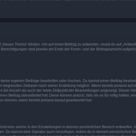
„Neues Thema“ klicken. Um auf einen Beitrag zu antworten, musst du auf „Antworte
e Berechtigungen sind jeweils am Ende der Foren- und der Beitragsansicht aufgeliste
r deine eigenen Beiträge bearbeiten oder löschen. Du kannst einen Beitrag bearbe
inen begrenzten Zeitraum nach seiner Erstellung möglich. Wenn bereits jemand auf de
 die Anzahl als auch der letzte Zeitpunkt der Bearbeitungen angezeigt. Dieser Hi
en Beitrag überarbeitet hat. Diese können jedoch, falls sie es für nötig halten, ei
hen können, wenn bereits jemand darauf geantwortet hat.
st eine solche in den Einstellungen in deinem persönlichen Bereich entwerfen. Na
eren. Du kannst eine Signatur auch hinzufügen, indem du in deinem persönlichen 